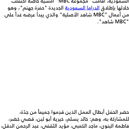
السعودية، أقامت "مجموعة MBC" أمسية خاصة احتفلت
خلالها بإطلاق
الدراما السعودية
الجديدة "حفرة جهنم"، وهو
من أعمال "MBC شاهد الأصلية" والذي يبدأ عرضه غداً على
"MBC شاهد".
حضر الحفل أبطال العمل الذين قدِموا جميعاً من جدّة،
للمشاركة به، وهم: خالد يسلم، خيرية أبو لبن، قصي خضر،
فاطمة البنوي، ماجد الكعبي، مؤيد الثقفي، عبد الرحمن الدقل،