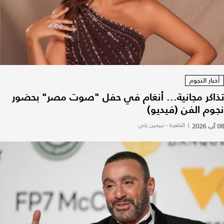
أخبار النجوم
تذاكر مجانية... أنغام في حفل "صوت مصر" بحضور
نجوم الفن (فيديو)
08 آب 2026
|
القاهرة - نيرمين زكي