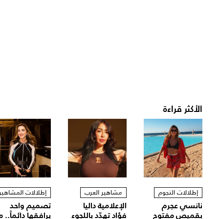
الأكثر قراءة
إطلالات النجوم
مشاهير العرب
إطلالات المشاهير
نانسي عجرم
الإعلامية داليا
تصميم واحد
بقميص مفتوح
فؤاد تهدّد باللجوء
يرافقها دائماً.. م