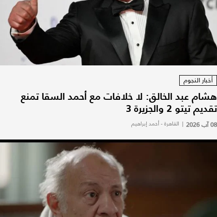
أخبار النجوم
هشام عبد الخالق: لا خلافات مع أحمد السقا تمنع
تقديم تيتو 2 والجزيرة 3
08 آب 2026
|
القاهرة - أحمد إبراهيم