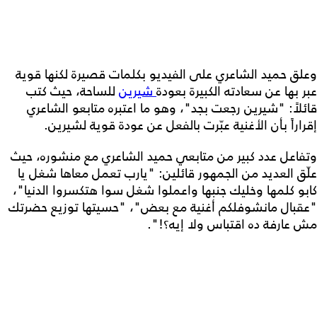
وعلق حميد الشاعري على الفيديو بكلمات قصيرة لكنها قوية
عبر بها عن سعادته الكبيرة بعودة
شيرين
للساحة، حيث كتب
قائلاً: "شيرين رجعت بجد"، وهو ما اعتبره متابعو الشاعري
إقراراً بأن الأغنية عبّرت بالفعل عن عودة قوية لشيرين.
وتفاعل عدد كبير من متابعي حميد الشاعري مع منشوره، حيث
علّق العديد من الجمهور قائلين: "يارب تعمل معاها شغل يا
كابو كلمها وخليك جنبها واعملوا شغل سوا هتكسروا الدنيا"،
"عقبال مانشوفلكم أغنية مع بعض"، "حسيتها توزيع حضرتك
مش عارفة ده اقتباس ولا إيه؟!".