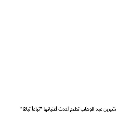
شيرين عبد الوهاب تطرح أحدث أغنياتها "تباعاً تباعًا"