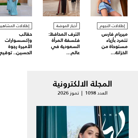
إطلالات النجوم
أخبار الموضة
إطلالات المشاهير
ميريام فارس
الترف المحافظ:
حقائب
تتمرد بأزياء
فلسفة المرأة
وإكسسوارات
مستوحاة من
السعودية في
الأميرة رجوة
الخزانة...
عالم...
الحسين.. توقيع.
المجلة الالكترونية
العدد 1098 | تموز 2026