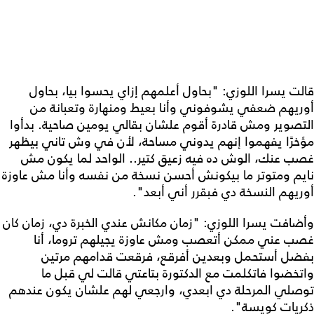
قالت يسرا اللوزي: "بحاول أعلمهم إزاي يحسوا بيا، بحاول
أوريهم ضعفي يشوفوني وأنا بعيط ومنهارة وتعبانة من
التصوير ومش قادرة أقوم علشان بقالي يومين صاحية. بدأوا
مؤخرًا يفهموا إنهم يدوني مساحة، لأن في وش تاني بيظهر
غصب عنك، الوش ده فيه زعيق كتير.. الواحد لما يكون مش
نايم ومتوتر ما بيكونش أحسن نسخة من نفسه وأنا مش عاوزة
أوريهم النسخة دي فبقرر أني أبعد".
وأضافت يسرا اللوزي: "زمان مكانش عندي الخبرة دي، زمان كان
غصب عني ممكن أتعصب ومش عاوزة يجيلهم تروما، أنا
بفضل أستحمل وبعدين أفرقع، فرقعت قدامهم مرتين
واتخضوا فاتكلمت مع الدكتورة بتاعتي قالت لي قبل ما
توصلي المرحلة دي ابعدي، وارجعي لهم علشان يكون عندهم
ذكريات كويسة".