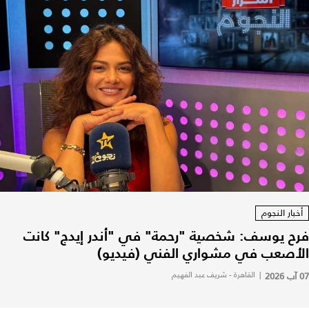
أخبار النجوم
فرح يوسف: شخصية "رحمة" في "أندر إيدج" كانت
الأصعب في مشواري الفني (فيديو)
07 آب 2026
|
القاهرة - شريف عبد الفهيم