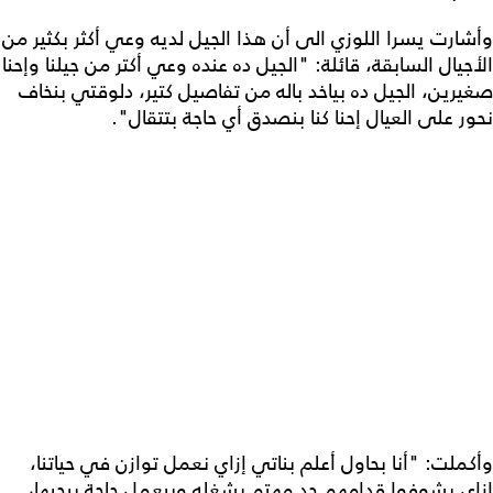
وأشارت يسرا اللوزي الى أن هذا الجيل لديه وعي أكثر بكثير من
الأجيال السابقة، قائلة: "الجيل ده عنده وعي أكتر من جيلنا وإحنا
صغيرين، الجيل ده بياخد باله من تفاصيل كتير، دلوقتي بنخاف
نحور على العيال إحنا كنا بنصدق أي حاجة بتتقال".
وأكملت: "أنا بحاول أعلم بناتي إزاي نعمل توازن في حياتنا،
إزاي يشوفوا قدامهم حد مهتم بشغله وبيعمل حاجة بيحبها،