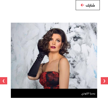
شارك
›
‹
يسرا اللوزي