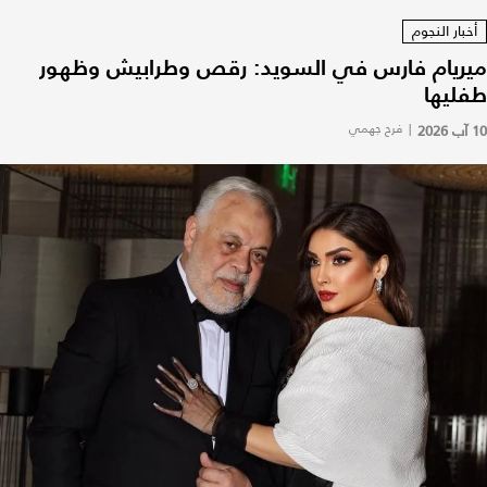
أخبار النجوم
ميريام فارس في السويد: رقص وطرابيش وظهور
طفليها
10 آب 2026
|
فرح جهمي