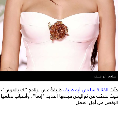
سلمى أبو ضيف
حلّت
الفنانة سلمى أبو ضيف
ضيفةً على برنامج "et بالعربي"،
حيث تحدثت عن كواليس فيلمها الجديد "إذما"، وأسباب تعلّمها
الرقص من أجل العمل.