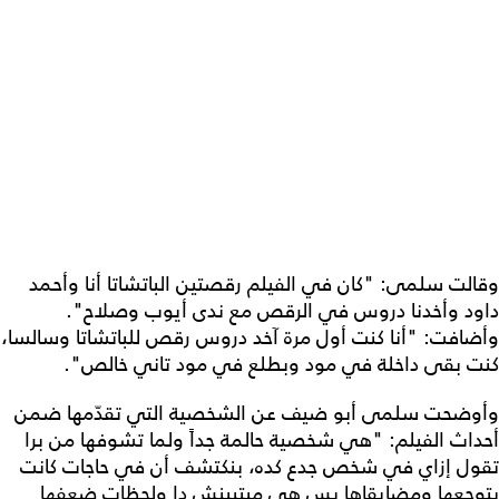
وقالت سلمى: "كان في الفيلم رقصتين الباتشاتا أنا وأحمد
داود وأخدنا دروس في الرقص مع ندى أيوب وصلاح".
وأضافت: "أنا كنت أول مرة آخد دروس رقص للباتشاتا وسالسا،
كنت بقى داخلة في مود وبطلع في مود تاني خالص".
وأوضحت سلمى أبو ضيف عن الشخصية التي تقدّمها ضمن
أحداث الفيلم: "هي شخصية حالمة جداً ولما تشوفها من برا
تقول إزاي في شخص جدع كده، بنكتشف أن في حاجات كانت
بتوجعها ومضايقاها بس هي مبتبينش دا ولحظات ضعفها