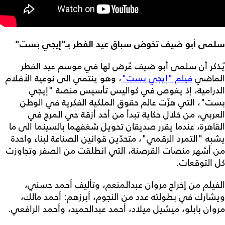
سلمى أبو ضيف تخوض سباق عيد الفطر بـ"إيجي بست"
يُذكر أن سلمى أبو ضيف عُرض لها في موسم عيد الفطر
الماضي
فيلم "إيجي بست"
، وهو ينتمي الى نوعية الأفلام
الدرامية، إذ يغوص في كواليس تأسيس منصة "إيجي
بست"، التي هزّت عالم حقوق الملكية الفكرية في الوطن
العربي، من خلال حكاية تبدأ من أحد أزقة حي المرج في
القاهرة، عندما يقرر صديقان تحويل شغفهما بالسينما الى ما
يشبه "التمرد الرقمي"، متحدّين قوانين الصناعة لبناء واحدة
من أشهر منصات القرصنة، التي انطلقت من الصفر وتجاوزت
كل التوقعات.
الفيلم من إخراج مروان عبدالمنعم، وتأليف أحمد حسني،
ويشارك في بطولته عدد من النجوم، أبرزهم: أحمد مالك،
مروان بابلو، ميشيل ميلاد، أحمد عبدالحميد، وأحمد الرافعي.