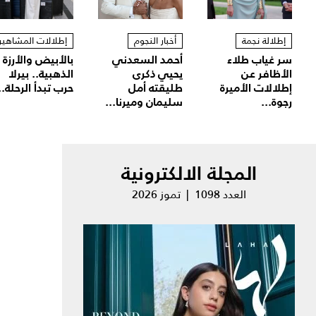
إطلالة نجمة
أخبار النجوم
إطلالات المشاهير
سر غياب طلاء
أحمد السعدني
بالأبيض والأرزة
الأظافر عن
يحيي ذكرى
الذهبية.. بيرلا
إطلالات الأميرة
طليقته أمل
حرب تبدأ الرحلة..
رجوة...
سليمان وميرنا...
المجلة الالكترونية
العدد 1098 | تموز 2026