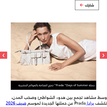
شارك
›
‹
حملة Prada “Days of Summer” تمزج الفخامة بالعوالم الحضرية
وسط مشاهد تجمع بين هدوء الشواطئ وصخب المدن،
تكشف
برادا
Prada عن حملتها الجديدة لموسم
صيف 2026