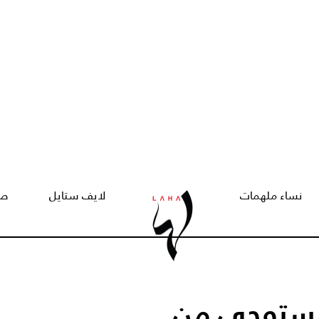
نساء ملهمات
لايف ستايل
صح
Serenity Blend مستوحى من