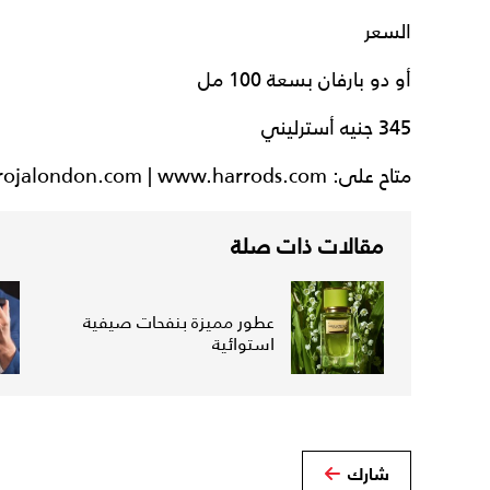
السعر
أو دو بارفان بسعة 100 مل
345 جنيه أسترليني
متاح على: www.rojalondon.com | www.harrods.com
مقالات ذات صلة
عطور مميزة بنفحات صيفية
استوائية
شارك