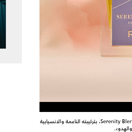
لحظة من السكون تدعوك إلى عالم التأمل مع عطر Serenity Blend، بتركيبته الناعمة والانسيابية
الهدوء.