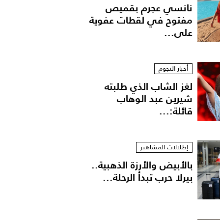
نانسي عجرم بقميص
مفتوح في لقطات عفوية
على...
أخبار النجوم
لغز الشاب الذي طلبته
شيرين عبد الوهاب
قائلة:...
إطلالات المشاهير
بالأبيض والأرزة الذهبية..
بيرلا حرب تبدأ الرحلة...