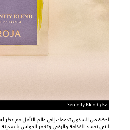
عطر Serenity Blend
التي تجسد الفخامة والرقي وتغمر الحواس بالسكينة و