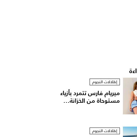
اءة
إطلالات النجوم
ميريام فارس تتمرد بأزياء
مستوحاة من الخزانة...
إطلالات النجوم