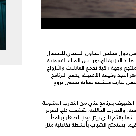
من دول مجلس التعاون الخليجي للاحتفال
ذ الجزيرة الهادئ. بين المياه الفيروزية
منتجع وجهة راقية تجمع العائلات والأزواج
ر العيد وقيمه الأصيلة، يجمع البرنامج
من تجارب منسّقة بعناية تحتفي بروح
27 إلى 31 أيار/مايو 2026، يستمتع الضيوف ببرنامج غني من التجارب المتنوعة
 والتجارب العائلية، صُمّمت كلها لتعزيز
قدّم نادي ريتز كيدز للصغار برنامجاً
 فيما يستمتع الشباب بأنشطة تفاعلية مثل