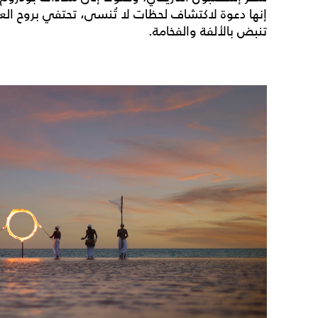
إنها دعوة لاكتشاف لحظات لا تُنسى، تحتفي بروح العيد
تنبض بالألفة والفخامة.