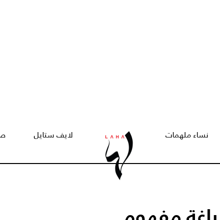
نساء ملهمات
لايف ستايل
صح
ياغة مفهوم