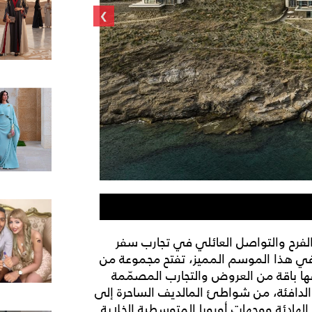
›
ون آند أونلي لو سان 
الفرح والتواصل العائلي في تجارب سفر
 وفي هذا الموسم المميز، تفتح مجموعة من
يوفها باقة من العروض والتجارب المصمّمة
ية الدافئة، من شواطئ المالديف الساحرة إلى
لهادئة ووجهات أوروبا المتوسطية الخلابة.