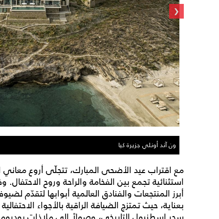
‹
ون آند أونلي جزيرة كيا
مع اقتراب عيد الأضحى المبارك، تتجلّى أروع معاني 
استثنائية تجمع بين الفخامة والراحة وروح الاحتفال.
أبرز المنتجعات والفنادق العالمية أبوابها لتقدّم لض
بعناية، حيث تمتزج الضيافة الراقية بالأجواء الاحتفال
سحر إسطنبول التاريخي، وصولاً إلى ملاذات بودروم ا