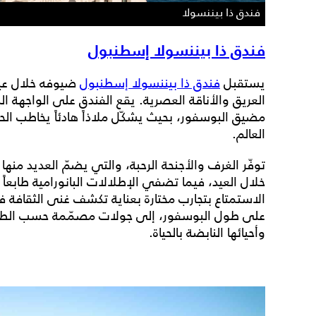
فندق ذا بيننسولا
فندق ذا بيننسولا إسطنبول
يستقبل
فندق ذا بيننسولا إسطنبول
ضيوفه خلال عي
العريق والأناقة العصرية. يقع الفندق على الواجهة ال
مضيق البوسفور، بحيث يشكّل ملاذاً هادئاً يخاطب ال
العالم.
توفّر الغرف والأجنحة الرحبة، والتي يضمّ العديد منها تر
خلال العيد، فيما تضفي الإطلالات البانورامية طابعاً
الاستمتاع بتجارب مختارة بعناية تكشف غنى الثقافة
على طول البوسفور، إلى جولات مصمّمة حسب الطلب 
وأحيائها النابضة بالحياة.