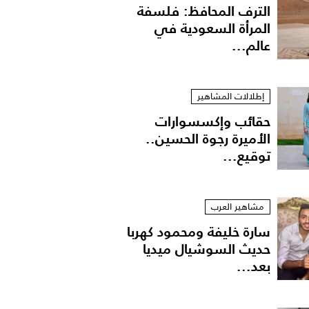
الترف المحافظ: فلسفة
المرأة السعودية في
عالم...
إطلالات المشاهير
حقائب وإكسسوارات
الأميرة رجوة الحسين..
توقيع...
جيران – موريشيوس
مشاهير العرب
سارة خليفة ومحمود كهربا
حديث السوشيال ميديا
بعد...