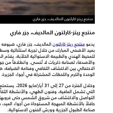
منتجع ريتز-كارلتون المالديف، جزر فاري
منتجع ريتز-كارلتون المالديف، جزر فاري
يدعو
منتجع ريتز-كارلتون
المالديف، جزر فاري، ضيوفه 
بعيد الأضحى المبارك من خلال تجربة استثنائية وسط ملا
للمحيط الهندي والطبيعة الاستوائية الخلاّبة، يقدّم ال
والأصدقاء لصناعة ذكريات لا تُنسى. وانطلاقاً من جوه
الاحتفالي بين الاكتشاف الثقافي وفخامة الضيافة، ض
الوحدة والكرم واللحظات المشتركة في أجواء الجزيرة.
وخلال الفترة من 
التي تشمل العافية، وفنون الطهي، والأنشطة الثقافية،
التواصل والاكتشاف من شروق الشمس حتى غروبها. كما ي
حافلاً بالأنشطة المبهجة المستوحاة من أجواء العيد،
صناعة الطبول الجزرية وورش الفنون الاستوائية.