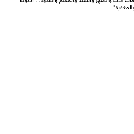
مات الأب والضهر والسند والمعلّم والقدوة... ادعوله
بالمغفرة".