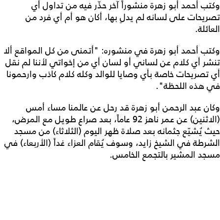
وكتب أحمد أبو زهرة منشوراً آخر حذّر فيه من تداول أي
تصريحات على لسانه لم يدلِ بها، أكان هو أم أي فرد من
العائلة.
وكتب أحمد أبو زهرة في منشوره: "أتمنى من كل المواقع ألا
تنشر أي كلام عن لساني أو لسان أي من إخواتي لأننا لم نقل
أي تصريحات خاصة بأي وصايا للوالد وكله كلام كاذب وارحمونا
في هذه اللحظة".
وكان عبد الرحمن أبو زهرة قد رحل عن عالمنا مساء أمس
(الاثنين) عن عمر ناهز 92 عاماً، بعد صراع طويل مع المرض،
حيث يُشيّع جثمانه بعد صلاة ظهر اليوم (الثلاثاء) من مسجد
الشرطة في الشيخ زايد، وسوف يُقام العزاء غداً (الأربعاء) في
مسجد المشير بالتجمع الخامس.