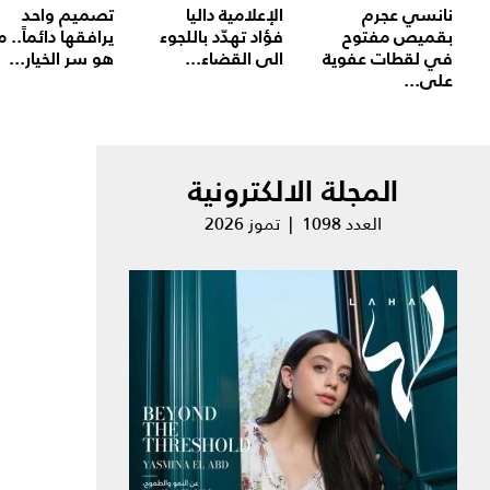
نانسي عجرم
الإعلامية داليا
تصميم واحد
بقميص مفتوح
فؤاد تهدّد باللجوء
يرافقها دائماً.. م
في لقطات عفوية
الى القضاء...
هو سر الخيار...
على...
المجلة الالكترونية
العدد 1098 | تموز 2026