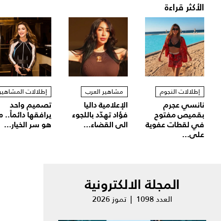
الأكثر قراءة
إطلالات النجوم
مشاهير العرب
إطلالات المشاهير
نانسي عجرم
الإعلامية داليا
تصميم واحد
بقميص مفتوح
فؤاد تهدّد باللجوء
يرافقها دائماً.. م
في لقطات عفوية
الى القضاء...
هو سر الخيار...
على...
المجلة الالكترونية
العدد 1098 | تموز 2026