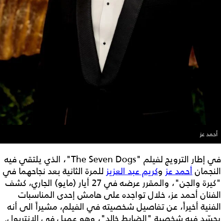
أحمد عز
في إطار الترويج لفيلم "The Seven Dogs"، الذي يلتقي فيه
النجمان
أحمد عز
و
كريم عبد العزيز
للمرة الثانية بعد نجاحهما في
"كيرة والجن"، والمقرر عرضه في 27 أيار (مايو) الجاري، كشف
الفنان أحمد عز، خلال تواجده على هامش إحدى المناسبات
الفنية أخيراً، عن تفاصيل شخصيته في الفيلم، مشيراً الى أنه
يجسّد فيه شخصية "الضابط خالد"، وهو عميل في الإنتربول.