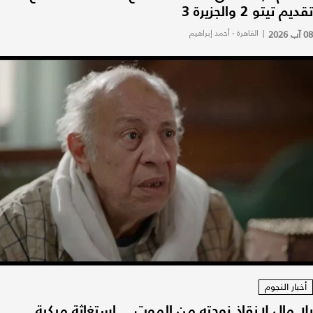
تقديم تيتو 2 والجزيرة 3
08 آب 2026
|
القاهرة - أحمد إبراهيم
أخبار النجوم
بلا مال لإنقاذ زوجته من الموت... استغاثة مبكية