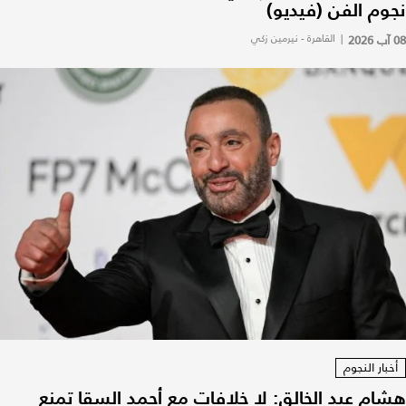
نجوم الفن (فيديو)
08 آب 2026
|
القاهرة - نيرمين زكي
أخبار النجوم
هشام عبد الخالق: لا خلافات مع أحمد السقا تمنع