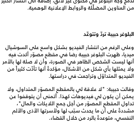
لدمج وجه البلوغر في محتوى غير لائق، إضافة الى انتشار الكثير
من العناوين المضلِّلة والروابط الإعلانية الوهمية.
البلوغر حبيبة تردّ وتتوعّد
وعلى الرغم من انتشار الفيديو بشكل واسع على السوشيال
ميديا، ظهرت البلوغر حبيبة رضا في مقطع مصوّر أكدت فيه
أنها ليست الشخص الظاهر في الصورة، وأن لا صلة لها بالأمر
ولا يمثلها بأي شكل من الأشكال، مؤكدةً أنها تأذّت كثيراً من
الفيديو المتداوّل وتراجعت في دراستها.
وقالت حبيبة: "لا علاقة لي بالمقطع المصوّر المتداول، ولا
يمكن أن يكون لي فيديوهات كهذا. أتمنى أن يتوقفوا عن
تداول المقطع المصوّر من أجل جمع اللايكات والمال"،
مشددةً على أن ما يحدث سبّب لها ولأسرتها الأذى والألم
النفسي، متوعدةً بالرد من خلال القضاء.