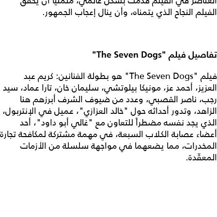
العناصر في الفيلم قُدمت بشكل عالمي، متمنياً أن يحقق
الفيلم النجاح الذي يتمناه، وأن ينال إعجاب الجمهور.
تفاصيل فيلم "The Seven Dogs"
فيلم "The Seven Dogs" هو بطولة الفنانين: كريم عبد
العزيز، أحمد عز، مونيكا بيلوتشي، سليمان خان، تارا عماد، سيد
رجب، ناصر القصبي، وعدد من ضيوف الشرف أبرزهم هنا
الزاهد، وتدور أحداثه حول "خالد العزازي"، عميل في الإنتربول،
الذي يجد نفسه مضطراً للتعاون مع "غالي أبو داود"، أحد
أعضاء عصابة الكلاب السبعة، في مهمة مشتركة لمكافحة تجارة
المخدرات، مما يضعهما في مواجهة سلسلة من الأزمات
المعقّدة.