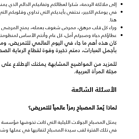
إلى ملائكة الرحمة، شكرا لعطائكم وتفانيكم الدائم الذي يمنح
في يومكم الكبير، نحتفي بأيديكم التي تداوي وقلوبكم الت
هنا.
وراء كل قلب مرهق، ممرض شغوف بعمله، يمنح المرضى الو
عطاؤكم حياة وصبركم أمل، كل عام وأنتم الأساس لمنظومتنا
كان هذه أهم ما جاء في
اليوم العالمي للتمريض
، وم
بأجمل
العبارات
، دمتم ذخيرة وقوة لقطاع الرعاية الصح
للمزيد من المواضيع المشابهة يمكنك الإطلاع على
مجلة المرأة العربية.
الأسئلة الشائعة
لماذا يُعدّ المصباح رمزاً عالمياً للتمريض؟
يمثل المصباح الجولات الليلية التي كانت تخوضها مؤسسة
في تلك الفترة لقب سيدة المصباح لتفانيها في عملها وشغف