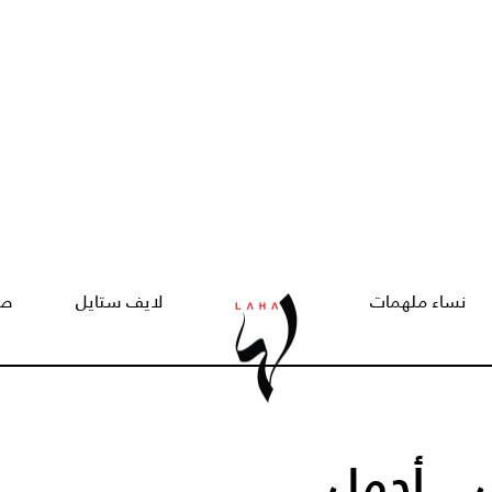
نساء ملهمات
لايف ستايل
صح
 .. أجمل