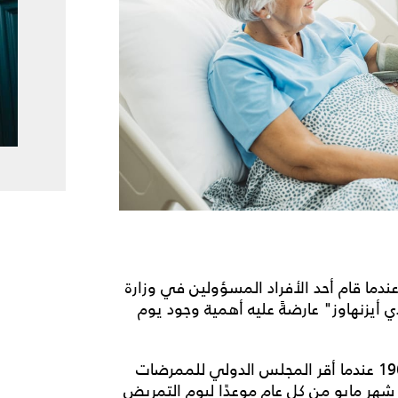
 اليوم إلى عام 1953، وذلك عندما قام أحد الأفراد المسؤولين في وزارة
أيزنهاوز" عارضةً عليه أهمية وجود يوم
في البداية لم يوافق على طلبها، وهكذا حتى عام 1965 عندما أقر المجلس الدولي للممرضات
ليوم التمريض