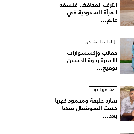
الترف المحافظ: فلسفة
المرأة السعودية في
عالم...
إطلالات المشاهير
حقائب وإكسسوارات
الأميرة رجوة الحسين..
توقيع...
مشاهير العرب
سارة خليفة ومحمود كهربا
حديث السوشيال ميديا
بعد...