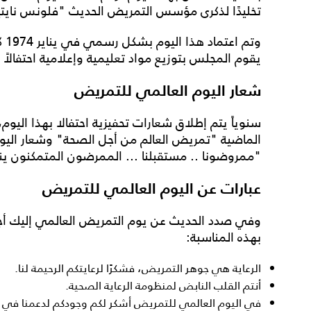
تخليدًا لذكرى مؤسس التمريض الحديث "فلونس نايتي
وتم اعتماد هذا اليوم بشكل رسمي في يناير 1974
ك
يقوم المجلس بتوزيع مواد تعليمية وإعلامية احتفالاً ب
شعار اليوم العالمي للتمريض
سنوياً يتم إطلاق شعارات تحفيزية احتفالا بهذا اليوم
الماضية "تمريض العالم من أجل الصحة"
وشعار اليو
"ممروضونا .. مستقبلنا ... الممرضون المتمكنون ين
عبارات عن اليوم العالمي للتمريض
وفي صدد الحديث عن
يوم التمريض العالمي
إليك أج
بهذه المناسبة:
الرعاية هي جوهر التمريض، فشكرًا لرعايتكم الرحيمة لنا.
أنتم القلب النابض لمنظومة الرعاية الصحية.
في اليوم العالمي للتمريض
أشكر لكم وجودكم لدعمنا في ك