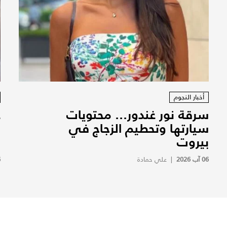
أخبار النجوم
سرقة نور غندور... محتويات
ع
سيارتها وتحطيم الزجاج في
ا
بيروت
ف
06 آب 2026
|
علي حمادة
6