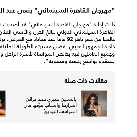
"مهرجان القاهرة السينمائي" ينعى عبد الر
كانت إدارة "مهرجان القاهرة السينمائي" قد أصدرت نعي
القاهرة السينمائي الدولي ببالغ الحزن والأسى الفنان
عالمنا عن عمر ناهز 92 عاماً بعد معاناة مع
ذاكرة الجمهور العربي بفضل مسيرته الطويلة المليئة بال
وجميع العاملين فيه بخالص المواساة لأسرة الراحل ول
يتغمّده بواسع رحمته ومغفرته".
مقالات ذات صلة
ياسمين صبري تفتح خزائن
أسرارها وأسباب قوّتها في
المواقف (فيديو)