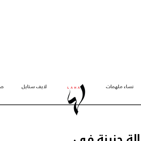
نساء ملهمات
لايف ستايل
صح
ة حزينة في