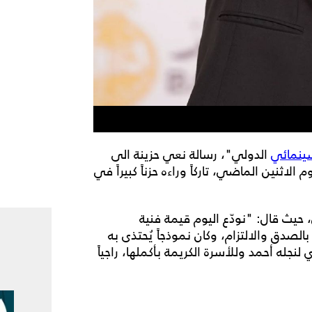
سينمائي
الدولي"، رسالة نعي حزينة الى
م الاثنين الماضي، تاركاً وراءه حزناً كبيراً في
 حيث قال: "نودّع اليوم قيمة فنية
بالصدق والالتزام، وكان نموذجاً يُحتذى به
لنجله أحمد وللأسرة الكريمة بأكملها، راجياً