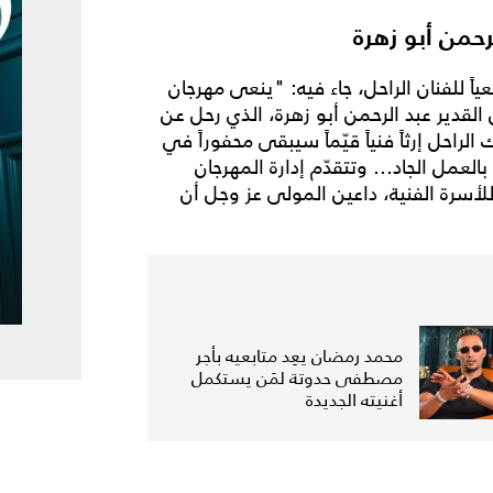
حمن أبو زهرة
اً للفنان الراحل، جاء فيه: "ينعى مهرجان
 القدير عبد الرحمن أبو زهرة، الذي رحل عن
 المرض، ترك الراحل إرثاً فنياً قيّماً سيبقى محفوراً في
عمل الجاد... ​وتتقدّم إدارة المهرجان
لأسرة الفنية، داعين المولى عز وجل أن
محمد رمضان يعِد متابعيه بأجر
مصطفى حدوتة لمَن يستكمل
أغنيته الجديدة