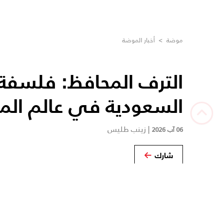
موضة
>
أخبار الموضة
الترف المحافظ: فلسفة ا
السعودية في عالم الم
|
زينب طليس
06 آب 2026
شارك