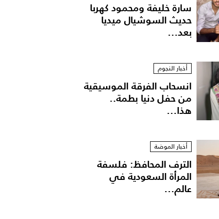
سارة خليفة ومحمود كهربا
حديث السوشيال ميديا
بعد...
أخبار النجوم
انسحاب الفرقة الموسيقية
من حفل دنيا بطمة..
هذا...
أخبار الموضة
الترف المحافظ: فلسفة
المرأة السعودية في
عالم...