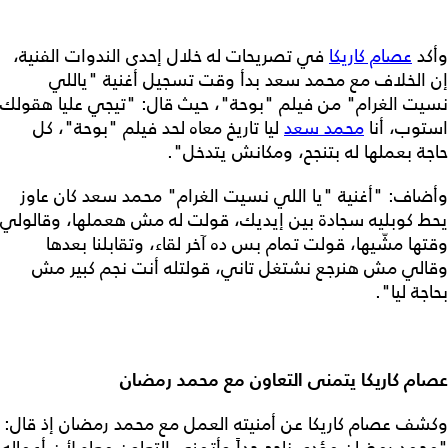
وأكد
عصام كاريكا
في تصريحات له خلال إحدى الندوات الفنية،
إن الخلاف مع محمد سعد بدأ وقت تسجيل أغنية "ياللي
نسيت الغرام" من فيلم "بوحة"، حيث قال: "تيجي عليا هقولك
استوب، أنا
محمد سعد
ليا تاريخ معاه لحد فيلم "بوحة"، كل
حاجة بعملها له بتنجح، ومكانش يتدخل".
وأضاف: "أغنية "يا اللي نسيت الغرام" محمد سعد كان عاوز
يحط كوبليه سجادة بين إيديك، قولت له مش هعملها، وقالولي
وقتها مشّيها، قولت تمام بس ده آخر لقاء، وتقابلنا بعدها
وقالي مش هنرجع نشتغل تاني، قولتله أنت نجم كبير مش
بحاجة ليا".
عصام كاريكا يتمنى التعاون مع محمد رمضان
وكشف عصام كاريكا عن أمنيته العمل مع محمد رمضان إذ قال:
"محمد رمضان مؤدي ناجح جداً وأتمنى التعاون معاه لأن أعماله