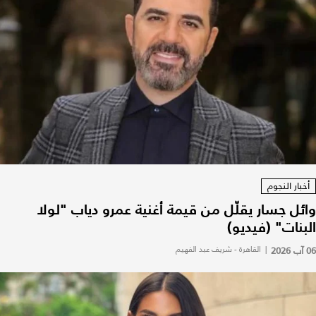
أخبار النجوم
وائل جسار يقلّل من قيمة أغنية عمرو دياب "لولا
البنات" (فيديو)
06 آب 2026
|
القاهرة - شريف عبد الفهيم