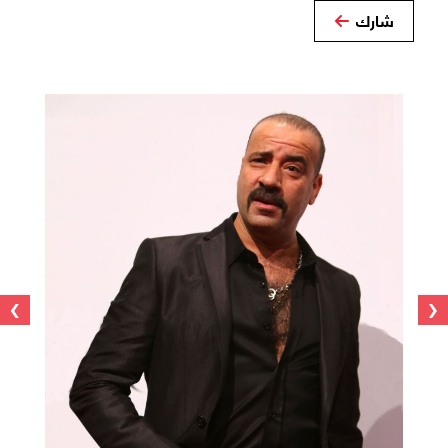
شارك
›
‹