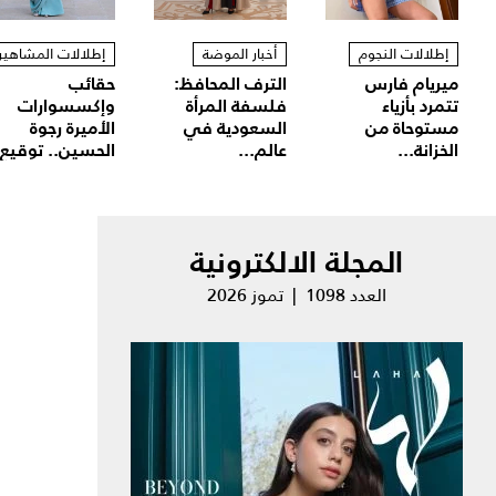
إطلالات النجوم
أخبار الموضة
إطلالات المشاهير
ميريام فارس
الترف المحافظ:
حقائب
تتمرد بأزياء
فلسفة المرأة
وإكسسوارات
مستوحاة من
السعودية في
الأميرة رجوة
الخزانة...
عالم...
الحسين.. توقيع.
المجلة الالكترونية
العدد 1098 | تموز 2026