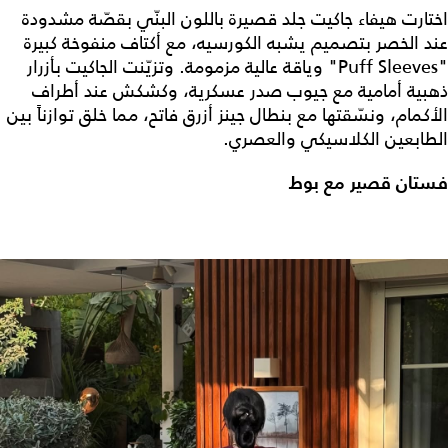
اختارت هيفاء جاكيت جلد قصيرة باللون البنّي بقصّة مشدودة
عند الخصر بتصميم يشبه الكورسيه، مع أكتاف منفوخة كبيرة
"Puff Sleeves" وياقة عالية مزمومة. وتزيّنت الجاكيت بأزرار
ذهبية أمامية مع جيوب صدر عسكرية، وكشكش عند أطراف
الأكمام، ونسّقتها مع بنطال جينز أزرق فاتح، مما خلق توازناً بين
الطابعين الكلاسيكي والعصري.
فستان قصير مع بوط