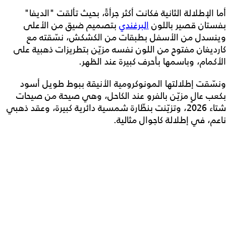
أما الإطلالة الثانية فكانت أكثر جرأةً، بحيث تألقت "الديفا"
بفستان قصير باللون
البرغندي
بتصميم ضيق من الأعلى
وينسدل من الأسفل بطبقات من الكشكش، نسّقته مع
كارديغان مفتوح من اللون نفسه مزيّن بتطريزات ذهبية على
الأكمام، وباسمها بأحرف كبيرة عند الظهر.
ونسّقت إطلالتها المونوكرومية الأنيقة ببوط طويل أسود
بكعب عالٍ مزيّن بالفرو عند الكاحل، وهي صيحة من صيحات
شتاء 2026، وتزيّنت بنظّارة شمسية دائرية كبيرة، وعقد ذهبي
ناعم، في إطلالة كاجوال مثالية.