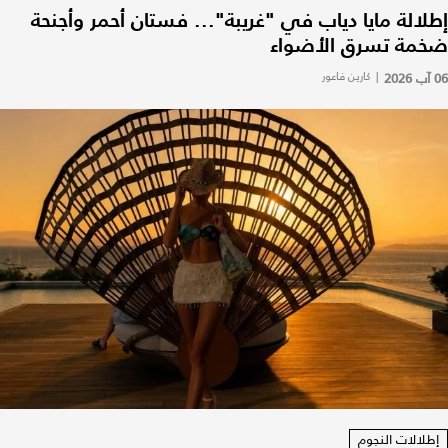
إطلالة مايا دياب في "غريبة"... فستان أحمر وأجنحة
ضخمة تسرق الأضواء
06 آب 2026
|
كارين فاعور
إطلالات النجوم