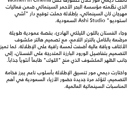
الذي نظّمته مؤسسة البحر الأحمر السينمائي ضمن فعاليات
مهرجان كان السينمائي، بإطلالة حملت توقيع دار "آشي
استوديو" Ashi Studio السعودية.
وجاء الفستان باللون الليلكي الهادئ، بقصة عمودية طويلة
مرصّعة بالكامل بالترتر اللامع، مع تصميم هالتر مكشوف
الأكتاف وياقة عالية أضفت لمسة راقية على الإطلالة. كما تميز
التصميم بتفاصيل الورود البارزة المتدرجة على الفستان، إلى
جانب الظهر المكشوف الذي منح "اللوك" طابعاً أنثوياً جذاباً.
واختارت ديمي مور تنسيق الإطلالة بأسلوب ناعم يبرز فخامة
التصميم، لتؤكد مرة جديدة حضور الأزياء السعودية في أهم
المناسبات السينمائية العالمية.