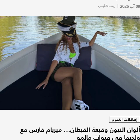
09 آب 2026
|
زينب طليس
إطلالات النجوم
ألوان النيون وقبعة القبطان... ميريام فارس مع
ولديها في قنوات مالمو