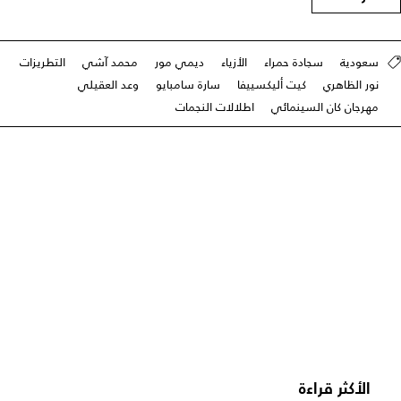
سعودية
سجادة حمراء
الأزياء
ديمي مور
محمد آشي
التطريزات
نور الظاهري
كيت أليكسييفا
سارة سامبايو
وعد العقيلي
مهرجان كان السينمائي
اطلالات النجمات
الأكثر قراءة