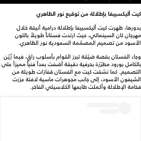
كيت أليكسييفا بإطلالة من توقيع
نور الظاهري
بدورها، ظهرت كيت أليكسييفا بإطلالة درامية أنيقة خلال
مهرجان كان السينمائي، حيث ارتدت فستاناً طويلاً باللون
الأسود من تصميم المصمّمة السعودية نور الظاهري.
وجاء الفستان بقصة ضيّقة تبرز القوام بأسلوب راقٍ، فيما زُيّن
بالكامل بورود مطرّزة بحرفية دقيقة أضفت بعداً فنياً مميزاً على
التصميم. كما نسّقت كيت مع الفستان قفازات طويلة من
الشيفون الأسود، إلى جانب مجوهرات ماسية لافتة عززت
فخامة الإطلالة وأكملت طابعها الكلاسيكي الفاخر.