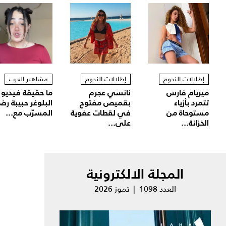
إطلالات النجوم
إطلالات النجوم
مشاهير العرب
ميريام فارس
نانسي عجرم
ما حقيقة فيديو
تتمرد بأزياء
بقميص مفتوح
البلوغر حبيبة رض
مستوحاة من
في لقطات عفوية
المسرّب مع...
الخزانة...
على...
المجلة الالكترونية
العدد 1098 | تموز 2026