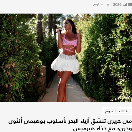
09 آب 2026
|
زينب طليس
إطلالات النجوم
مي حريري تنسّق أزياء البحر بأسلوب بوهيمي أنثوي
وجريء مع حذاء هيرميس