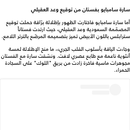
سارة سامبايو بفستان من توقيع
وعد العقيلي
أما سارة سامبايو فاختارت الظهور بإطلالة برّاقة حملت توقيع
المصمّمة السعودية وعد العقيلي، حيث ارتدت فستاناً
سترابلس باللون الأبيض تميز بتصميمه المرصّع بالترتر اللامع.
وجاءت الياقة بأسلوب القلب الجريء، ما منح الإطلالة لمسة
أنثوية ناعمة مع طابع عصري لافت. ونسّقت سارة مع الفستان
مجوهرات ماسية فاخرة زادت من بريق "اللوك" على السجادة
الحمراء.