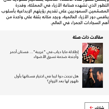
التطور الذي تشهده صناعة الأزياء في المملكة، وقدرة
المصمّمين السعوديين على تقديم رؤيتهم الإبداعية بأسلوب
ينافس دور الأزياء العالمية، ويجد مكانه بثقة على واحدة من
أهم السجادات الحمراء في العالم.
مقالات ذات صلة
إطلالة مايا دياب في "غريبة"... فستان أحمر
وأجنحة ضخمة تسرق الأضواء
هل نجحت دوا ليبا في اختيار فستانها بأول
ظهور لها بعد الزواج؟
شارك