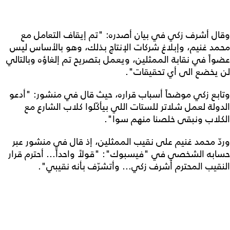
وقال أشرف زكي في بيان أصدره: "تم إيقاف التعامل مع
محمد غنيم، وإبلاغ شركات الإنتاج بذلك، وهو بالأساس ليس
عضواً في نقابة الممثلين، ويعمل بتصريح تم إلغاؤه وبالتالي
لن يخضع الى أي تحقيقات".
وتابع زكي موضحاً أسباب قراره، حيث قال في منشور: "أدعو
الدولة لعمل شلاتر للستات اللي بيأكّلوا كلاب الشارع مع
الكلاب ونبقى خلصنا منهم سوا".
وردّ محمد غنيم على نقيب الممثلين، إذ قال في منشور عبر
حسابه الشخصي في "فيسبوك": "قولاً واحداً... أحترم قرار
النقيب المحترم أشرف زكي... وأتشرّف بأنه نقيبي".