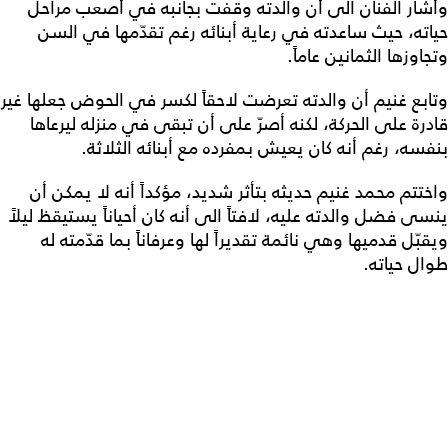
وأشار الفنان الى أن والدته وقفت بجانبه في أصعب مراحل
حياته، حيث ساعدته في رعاية أبنائه رغم تقدّمها في السن
وتجاوزها الثمانين عاماً.
وتابع غنيم أن والدته تعرضت لاحقاً لكسر في الحوض جعلها غير
قادرة على الحركة، لكنه أصرّ على أن تبقى في منزله ليرعاها
بنفسه، رغم أنه كان يعيش بمفرده مع أبنائه الثلاثة.
واختتم محمد غنيم حديثه بتأثر شديد، مؤكداً أنه لا يمكن أن
ينسى فضل والدته عليه، لافتاً الى أنه كان أحياناً يستيقظ ليلاً
ويقبّل قدميها وهي نائمة تقديراً لها وعرفاناً بما قدّمته له
طوال حياته.