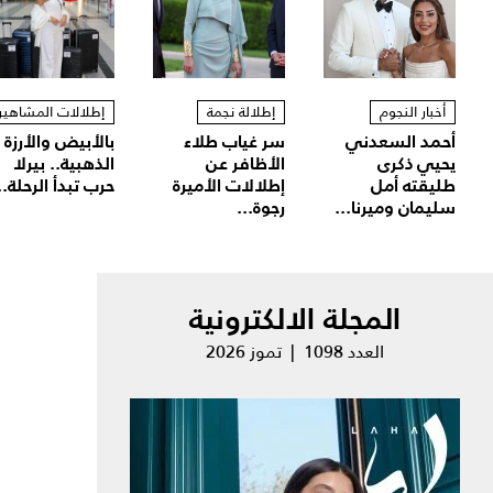
أخبار النجوم
إطلالة نجمة
إطلالات المشاهير
أحمد السعدني
سر غياب طلاء
بالأبيض والأرزة
يحيي ذكرى
الأظافر عن
الذهبية.. بيرلا
طليقته أمل
إطلالات الأميرة
حرب تبدأ الرحلة..
سليمان وميرنا...
رجوة...
المجلة الالكترونية
العدد 1098 | تموز 2026