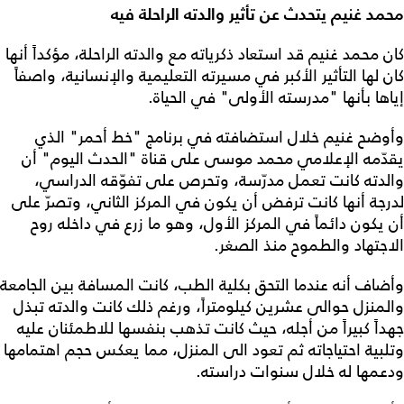
محمد غنيم يتحدث عن تأثير والدته الراحلة فيه
كان محمد غنيم قد استعاد ذكرياته مع والدته الراحلة، مؤكداً أنها
كان لها التأثير الأكبر في مسيرته التعليمية والإنسانية، واصفاً
إياها بأنها "مدرسته الأولى" في الحياة.
وأوضح غنيم خلال استضافته في برنامج "خط أحمر" الذي
يقدّمه الإعلامي محمد موسى على قناة "الحدث اليوم" أن
والدته كانت تعمل مدرّسة، وتحرص على تفوّقه الدراسي،
لدرجة أنها كانت ترفض أن يكون في المركز الثاني، وتصرّ على
أن يكون دائماً في المركز الأول، وهو ما زرع في داخله روح
الاجتهاد والطموح منذ الصغر.
وأضاف أنه عندما التحق بكلية الطب، كانت المسافة بين الجامعة
والمنزل حوالى عشرين كيلومتراً، ورغم ذلك كانت والدته تبذل
جهداً كبيراً من أجله، حيث كانت تذهب بنفسها للاطمئنان عليه
وتلبية احتياجاته ثم تعود الى المنزل، مما يعكس حجم اهتمامها
ودعمها له خلال سنوات دراسته.