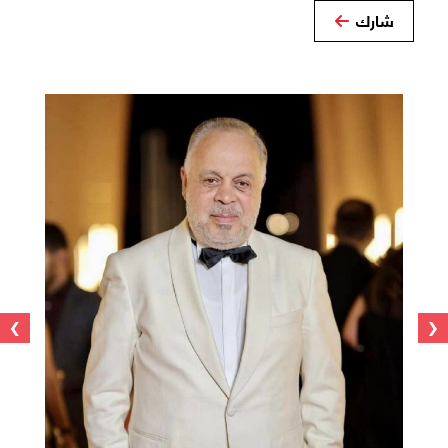
شارك
›
‹