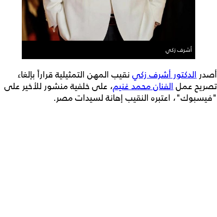
أشرف زكي
أصدر
الدكتور أشرف زكي
نقيب المهن التمثيلية قراراً بإلغاء
تصريح عمل
الفنان محمد غنيم
، على خلفية منشور للأخير على
"فيسبوك"، اعتبره النقيب إهانة لسيدات مصر.