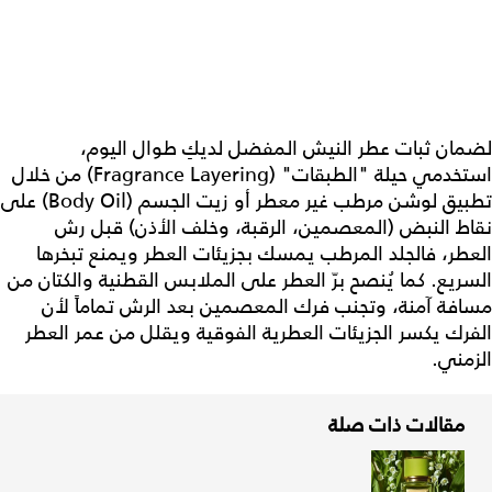
لضمان ثبات عطر النيش المفضل لديكِ طوال اليوم،
استخدمي حيلة "الطبقات" (Fragrance Layering) من خلال
تطبيق لوشن مرطب غير معطر أو زيت الجسم (Body Oil) على
نقاط النبض (المعصمين، الرقبة، وخلف الأذن) قبل رش
العطر، فالجلد المرطب يمسك بجزيئات العطر ويمنع تبخرها
السريع. كما يُنصح برّ العطر على الملابس القطنية والكتان من
مسافة آمنة، وتجنب فرك المعصمين بعد الرش تماماً لأن
الفرك يكسر الجزيئات العطرية الفوقية ويقلل من عمر العطر
الزمني.
مقالات ذات صلة