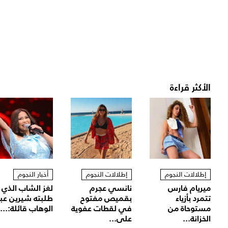
الأكثر قراءة
إطلالات النجوم
إطلالات النجوم
أخبار النجوم
ميريام فارس
نانسي عجرم
لغز الشاب الذي
تتمرد بأزياء
بقميص مفتوح
طلبته شيرين عب
مستوحاة من
في لقطات عفوية
الوهاب قائلة:...
الخزانة...
على...