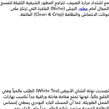
مع اشتداد حرارة الصيف، تتراجع العطور الشرقية الثقيلة لتفسح
المجال أمام
عطور
النيش (Niche) الفاخرة التي ترتكز على
نوتات الانتعاش والنظافة (Clean & Crisp) الفائقة.
تصدرت نوتة الشاي الأبيض (White Tea) الطلب عالمياً وفي
الخليج حالياً، كونها تمنح فخامة هادئة وراقية جداً تناسب نهارات
العمل الطويلة. كما أن المسك البارد البودري يعطي إحساس
النظافة الفورية ويتميز بثباته العالي جداً على الجلد رغم