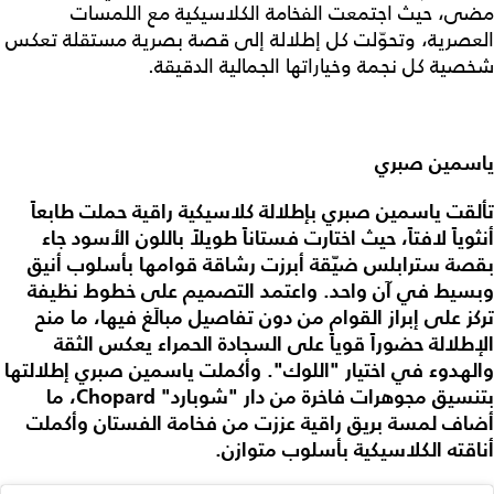
مضى، حيث اجتمعت الفخامة الكلاسيكية مع اللمسات
العصرية، وتحوّلت كل إطلالة إلى قصة بصرية مستقلة تعكس
شخصية كل نجمة وخياراتها الجمالية الدقيقة.
ياسمين صبري
تألقت ياسمين صبري بإطلالة كلاسيكية راقية حملت طابعاً
أنثوياً لافتاً، حيث اختارت فستاناً طويلاً باللون الأسود جاء
بقصة سترابلس ضيّقة أبرزت رشاقة قوامها بأسلوب أنيق
وبسيط في آن واحد.
واعتمد التصميم على خطوط نظيفة
تركز على إبراز القوام من دون تفاصيل مبالَغ فيها، ما منح
الإطلالة حضوراً قوياً على السجادة الحمراء يعكس الثقة
والهدوء في اختيار "اللوك".
وأكملت ياسمين صبري إطلالتها
بتنسيق مجوهرات فاخرة من دار "شوبارد" Chopard، ما
أضاف لمسة بريق راقية عززت من فخامة الفستان وأكملت
أناقته الكلاسيكية بأسلوب متوازن.