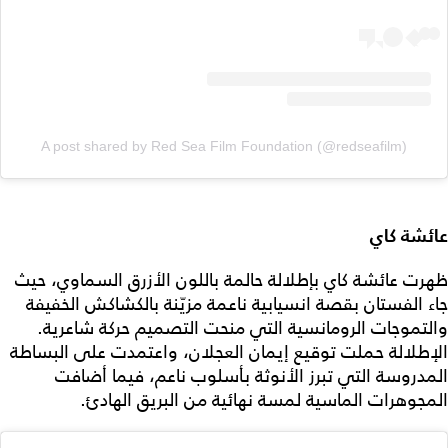
A post shared by Red Sea Film Foundation (@redseafilm)
عائشة كاي
ظهرت عائشة كاي بإطلالة حالمة باللون الأزرق السماوي، حيث
جاء الفستان بقصة انسيابية ناعمة مزيّنة بالكشاكش الخفيفة
والتموجات الرومانسية التي منحت التصميم حركة شاعرية.
الإطلالة حملت توقيع إيمان العجلان، واعتمدت على البساطة
المدروسة التي تبرز الأنوثة بأسلوب ناعم، فيما أضافت
المجوهرات الماسية لمسة نهائية من البريق الهادئ.