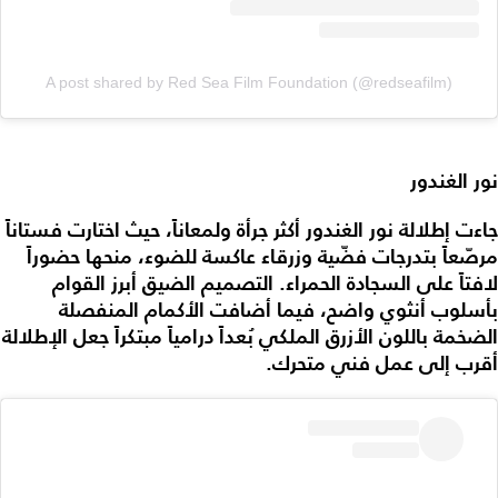
A post shared by Red Sea Film Foundation (@redseafilm)
نور الغندور
جاءت إطلالة نور الغندور أكثر جرأة ولمعاناً، حيث اختارت فستاناً
مرصّعاً بتدرجات فضّية وزرقاء عاكسة للضوء، منحها حضوراً
لافتاً على السجادة الحمراء. التصميم الضيق أبرز القوام
بأسلوب أنثوي واضح، فيما أضافت الأكمام المنفصلة
الضخمة باللون الأزرق الملكي بُعداً درامياً مبتكراً جعل الإطلالة
أقرب إلى عمل فني متحرك.