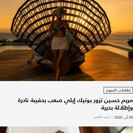
إطلالات النجوم
مريم حسين تزور بوتيك إيلي صعب بحقيبة نادرة
وإطلالة بحرية
06 آب 2026
|
زينب طليس