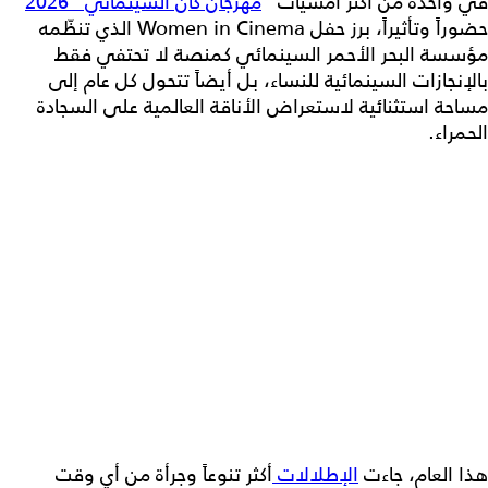
في واحدة من أكثر أمسيات "
مهرجان كان السينمائي" 2026
حضوراً وتأثيراً، برز حفل Women in Cinema الذي تنظّمه
مؤسسة البحر الأحمر السينمائي كمنصة لا تحتفي فقط
بالإنجازات السينمائية للنساء، بل أيضاً تتحول كل عام إلى
مساحة استثنائية لاستعراض الأناقة العالمية على السجادة
الحمراء.
هذا العام، جاءت
الإطلالات
أكثر تنوعاً وجرأة من أي وقت