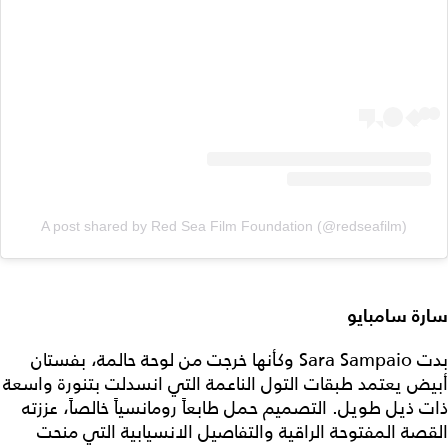
A post shared by Red Sea Film Foundation (@redseafilm)
سارة سامبايو
بدت Sara Sampaio وكأنها خرجت من لوحة حالمة، بفستان
أبيض يعتمد طبقات التول الناعمة التي انسدلت بتنورة واسعة
ذات ذيل طويل. التصميم حمل طابعاً رومانسياً خالصاً، عززته
القصة المفتوحة الراقية والتفاصيل الانسيابية التي منحت