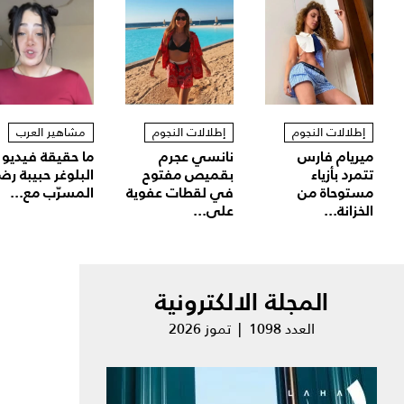
إطلالات النجوم
إطلالات النجوم
مشاهير العرب
ميريام فارس
نانسي عجرم
ما حقيقة فيديو
تتمرد بأزياء
بقميص مفتوح
البلوغر حبيبة رض
مستوحاة من
في لقطات عفوية
المسرّب مع...
الخزانة...
على...
المجلة الالكترونية
العدد 1098 | تموز 2026