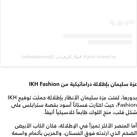
A post shared by #ميلا_الزهراني (@milaalzahrani)
عزة سليمان بإطلالة دراماتيكية من
IKH Fashion
بدورها، لفتت عزة سليمان الأنظار بإطلالة حملت توقيع IKH
Fashion، حيث اختارت فستاناً أسود بقصة سترابلس على
شكل قلب، منح اللوك طابعاً كلاسيكياً أنيقاً.
أما العنصر الأكثر تميزاً في الإطلالة، فكان الكاب الأبيض
الضخم الذي ارتدته فوق الفستان، والمزين بأكمام واسعة