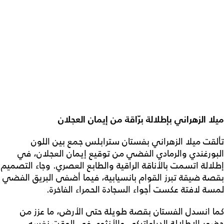
ميلا الزهراني بإطلالة برّاقة من إيمان العجلان
تألقت ميلا الزهراني بفستان سترابلس جمع بين اللون
البورغندي والرمادي الفضي من توقيع إيمان العجلان، في
إطلالة اتسمت بالأناقة الراقية والطابع العصري. وجاء التصميم
بقصة ضيقة تبرز القوام بانسيابية، فيما أضفى البريق الفضي
لمسة لافتة عكست أجواء السجادة الحمراء الفاخرة.
كما انسدل الفستان بقصة طويلة حتى الأرض، ما عزز من
حضور الإطلالة الدراماتيكي والأنثوي في الوقت نفسه.