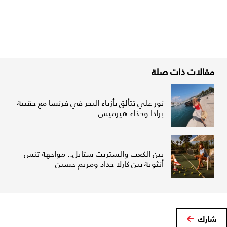
مقالات ذات صلة
نور علي تتألق بأزياء البحر في فرنسا مع حقيبة
برادا وحذاء هيرميس
بين الكعب والستريت ستايل.. مواجهة تنس
أنثوية بين كارلا حداد ومريم حسين
شارك