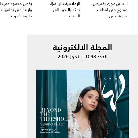
نانسي عجرم بقميص
الإعلامية داليا فؤاد
رقص محمود حميدة
مفتوح في لقطات
تهدّد باللجوء الى
وابنته في زفافها ع
عفوية على...
القضاء...
طريقة "حرب...
المجلة الالكترونية
العدد 1098 | تموز 2026