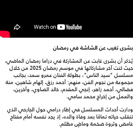
بشرى تغيب عن الشاشة في رمضان
يًذكر أن بشرى غابت عن المشاركة في دراما رمضان الماضي،
حيث كنت آخر مشاركاتها في موسم رمضان 2025 من خلال
مسلسل "سيد الناس"، بطولة الفنان عمرو سعد، بجانب
مجموعة من نجوم الفن، منهم: أحمد رزق، إلهام شاهين، منة
فضالي، أحمد زاهر، إنجي المقدم، خالد الصاوي، وآخرين،
والعمل من إخراج محمد سامي.
ودارت أحداث المسلسل في إطار درامي حول الجارحي الذي
تنقلب حياته تمامًا بعد وفاة والده، إذ يجد نفسه أمام مفتاح
غامض وثروة ضخمة وماضٍ مظلم.