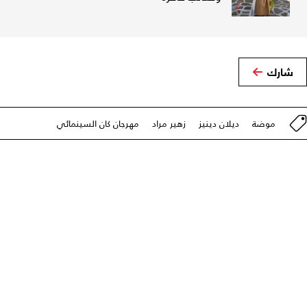
شارك
موضة
ديلان دينيز
زهير مراد
مهرجان كان السينمائي