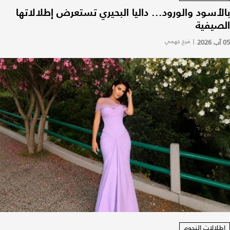
بالأسود والورود... داليا البحيري تستعرض إطلالاتها
الصيفية
05 آب 2026
|
فرح جهمي
إطلالات النجوم