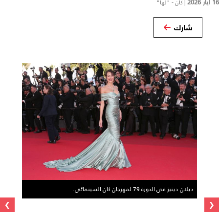
16 أيار 2026
|
كان - "لها"
شارك
ديلان دينيز في الدورة 79 لمهرجان كان السينمائي.
›
‹