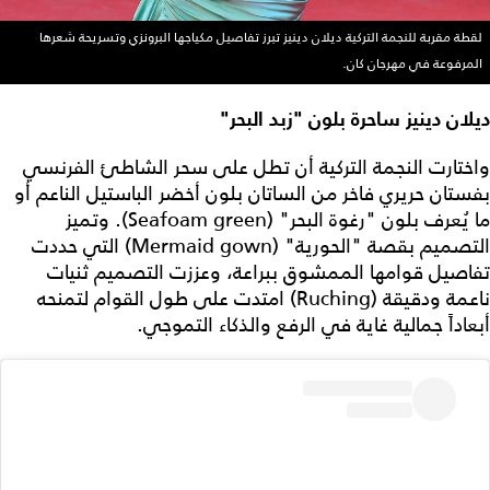
لقطة مقربة للنجمة التركية ديلان دينيز تبرز تفاصيل مكياجها البرونزي وتسريحة شعرها
المرفوعة في مهرجان كان.
ديلان دينيز ساحرة بلون "زبد البحر"
واختارت النجمة التركية أن تطل على سحر الشاطئ الفرنسي
بفستان حريري فاخر من الساتان بلون أخضر الباستيل الناعم أو
ما يُعرف بلون "رغوة البحر" (Seafoam green). وتميز
التصميم بقصة "الحورية" (Mermaid gown) التي حددت
تفاصيل قوامها الممشوق ببراعة، وعززت التصميم ثنيات
ناعمة ودقيقة (Ruching) امتدت على طول القوام لتمنحه
أبعاداً جمالية غاية في الرفع والذكاء التموجي.