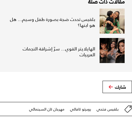
مقالات ذات صلة
بلقيس تحدث ضجة بصورة طفل وسيم... هل
هو ابنها؟
الهايلايتر القوي... سرّ إشراقة النجمات
العربيات
شارك
بلقيس فتحي
روبرتو كافالي
مهرجان كان السينمائي