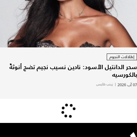
إطلالات النجوم
سحر الدانتيل الأسود: نادين نسيب نجيم تضج أنوثةً
بالكورسيه
07 آب 2026
|
زينب طليس