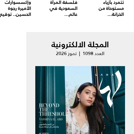
تتمرد بأزياء
فلسفة المرأة
وإكسسوارات
مستوحاة من
السعودية في
الأميرة رجوة
الخزانة...
عالم...
الحسين.. توقيع.
المجلة الالكترونية
العدد 1098 | تموز 2026