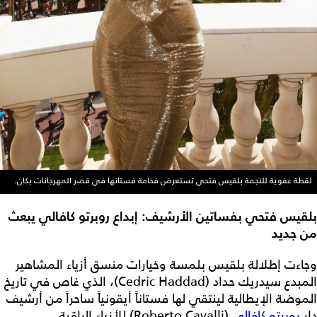
لقطة عفوية للنجمة بلقيس فتحي تستعرض فخامة فستانها في قصر المهرجانات بكان.
بلقيس فتحي بفساتين الأرشيف: إبداع روبرتو كافالي يبعث
من جديد
وجاءت إطلالة بلقيس بلمسة وخيارات منسق أزياء المشاهير
المبدع سيدريك حداد (Cedric Haddad)، الذي غاص في تاريخ
الموضة الإيطالية لينتقي لها فستاناً أيقونياً ساحراً من أرشيف
دار
روبرتو كافالي
(Roberto Cavalli) للأزياء الراقية