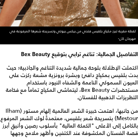
لقطة مقربة تبرز مكياج بلقيس فتحي من بيكس بيوتي وتسريحة شعرها المرفوعة في
مهرجان كان-
التفاصيل الجمالية: تناغم ترابي بتوقيع Bex Beauty
اكتملت الإطلالة بلوحة جمالية شديدة التناغم والجاذبية؛ حيث
بدت بلقيس بمكياج دافئ وبشرة برونزية مشعة ركزت على
العيون السموكي الناعمة والشفاه النيود باستخدام
مستحضرات Bex Beauty، ليتماشى المكياج تماماً مع فخامة
التطريزات الذهبية للفستان.
من جانبها، اهتمت خبيرة الشعر العالمية إلهام مستور (Ilham
Mestour) بتسريحة شعر بلقيس، معتمدةً لوك الشعر المرفوع
بالكامل إلى الأعلى "الكعكة العالية" بأسلوب رصين وأنيق أبرز
قصة الفستان المكشوفة عند الكتفين وأظهر ملامح وجهها