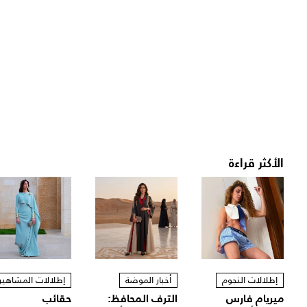
الأكثر قراءة
إطلالات النجوم
أخبار الموضة
إطلالات المشاهير
ميريام فارس
الترف المحافظ:
حقائب