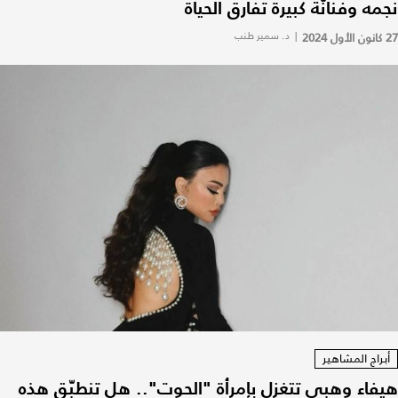
نجمه وفنانّة كبيرة تفارق الحياة
27 كانون الأول 2024
|
د. سمير طنب
أبراج المشاهير
هيفاء وهبي تتغزل بإمرأة "الحوت".. هل تنطبّق هذه