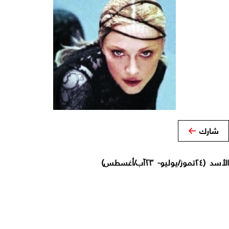
شارك
الأسد (٢٤تموز/يوليو- ٢٣آب/أغسطس)