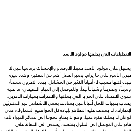
الانطباعات التي يخلفها مولود الأسد
يسهل على مولود الأسد ضبط الأوضاع والإمساك بزمامها حين لا
تجري الأمور على ما يرام. يعتبر الفعل أهم من التفكير، وهذه ميزة
جيدة لكنها تسبب له أحياناً الكثير من المشاكل. يجده الآخرون ممتعاً،
ومرحاً، وصريحاً وشجاعاً جداً. وللتوصل إلى النجاح الحقيقي، ما عليه
سوى الاعتماد على المزايا التي يملكها والاعتراف بمهارات الآخرين.
يصاب بخيبات الأمل أحياناً حين يصادف بعض الأشخاص غير المكترثين
لإنجازاته. لا يصعب عليه التظاهر بإجادة كل المواضيع المتداولة، حتى
لو كان لا يملك فكرة عنها. وهو لا يحتاج عموماً إلى نصائح الخبراء لأنه
قادر على التوصل إلى الحلول بنفسه. يسعى إلى الحفاظ على