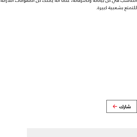
التناسب في كل بياناته وتصرفاته، علماً أنه يملك كل المقومات اللازمة
للتمتع بشعبية كبيرة.
شارك