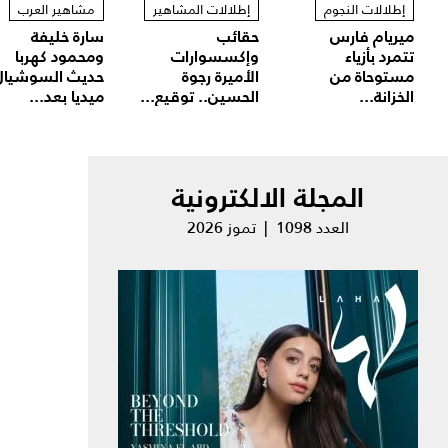
إطلالات النجوم
إطلالات المشاهير
مشاهير العرب
ميريام فارس
حقائب
سارة خليفة
تتمرد بأزياء
وإكسسوارات
ومحمود كهربا
مستوحاة من
الأميرة رجوة
حديث السوشيال
الخزانة...
الحسين.. توقيع...
ميديا بعد...
المجلة الالكترونية
العدد 1098 | تموز 2026