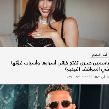
أخبار النجوم
ياسمين صبري تفتح خزائن أسرارها وأسباب قوّتها
في المواقف (فيديو)
06 آب 2026
|
القاهرة - نيرمين زكي