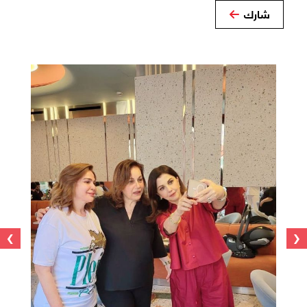
شارك
›
‹