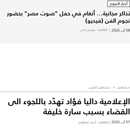
أخبار النجوم
تذاكر مجانية... أنغام في حفل "صوت مصر" بحضور
نجوم الفن (فيديو)
08 آب 2026
|
القاهرة - نيرمين زكي
مشاهير
>
مشاهير العرب
الإعلامية داليا فؤاد تهدّد باللجوء الى
القضاء بسبب سارة خليفة
07 آب 2026
|
القاهرة - أحمد إبراهيم