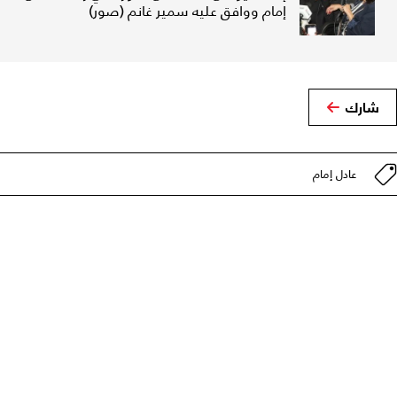
إمام ووافق عليه سمير غانم (صور)
شارك
عادل إمام