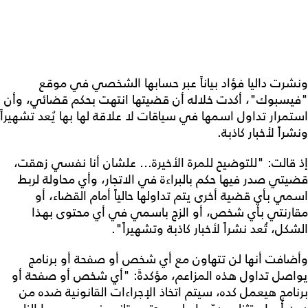
ونشرت داليا فؤاد بياناً عبر حسابها الشخصي في موقع
"فيسبوك"، أكدت خلاله أن قضيتها انتهت بحكم قضائي، وأن
استمرار تداول اسمها في سياقات لا علاقة لها بها يُعد تشهيراً
ونشراً لأخبار كاذبة.
إذ قالت: "للتوضيح للمرة الأخيرة… علشان أنا نفسي زهقت،
قضيتي صدر فيها حكم بالبراءة في الاتجار، وأي محاولة لربط
اسمي بأي قضية أخرى يتم تداولها حالياً أمام القضاء، أو
مقارنتي بأي شخص، أو الزج باسمي في أي محتوى بهذا
الشكل، تُعد نشراً لأخبار كاذبة وتشهيراً".
وأضافت أنها لن تتهاون مع أي شخص أو صفحة أو برنامج
يواصل تداول هذه المزاعم، مؤكدةً: "أي شخص أو صفحة أو
برنامج هيعمل كده، سيتم اتخاذ الإجراءات القانونية ضده من