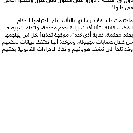
دون أي استثناء.. دوّروا على محتوى تاني غيري وسيبوا الناس
في حالها".
واختتمت داليا فؤاد رسالتها بالتأكيد على احترامها لأحكام
القضاء، قائلةً: "أنا أخدت براءة بحكم محكمة، واتعاقبت برضه
بحكم محكمة، كفاية أذى كده"، موجّهةً تحذيراً لكل مَن يهاجمها
من خلال حسابات مجهولة، ومؤكدةً أنها تحتفظ ببيانات بعضهم
وقد تلجأ إلى كشف هوياتهم واتخاذ الإجراءات القانونية بحقهم.