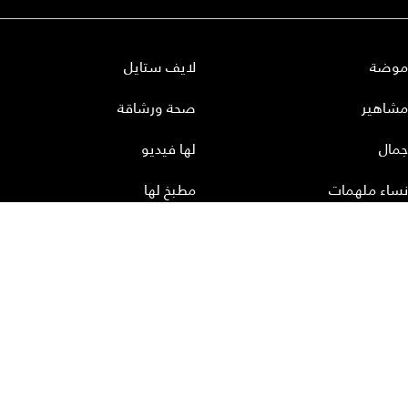
موضة
لايف ستايل
مشاهير
صحة ورشاقة
جمال
لها فيديو
نساء ملهمات
مطبخ لها
أعداد لها
تحميل المجلة الاكترونية
عن لها
إتصل بنا
سياسة الخصوصية