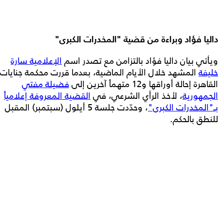
داليا فؤاد وبراءة من قضية "المخدرات الكبرى"
ويأتي بيان داليا فؤاد بالتزامن مع تصدر اسم
الإعلامية سارة
خليفة
المشهد خلال الأيام الماضية، بعدما قررت محكمة جنايات
القاهرة إحالة أوراقها و12 متهماً آخرين إلى
فضيلة مفتي
الجمهورية
، لأخذ الرأي الشرعي، في
القضية المعروفة إعلامياً
بـ"المخدرات الكبرى"
، وحدّدت جلسة 5 أيلول (سبتمبر) المقبل
للنطق بالحكم.