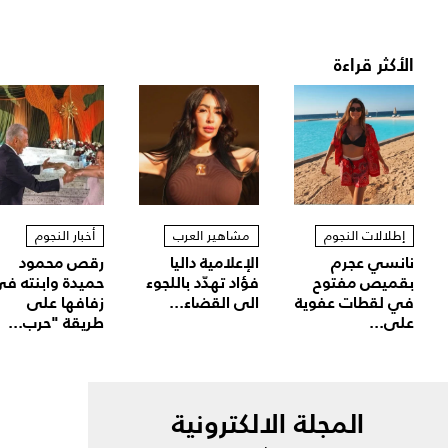
الأكثر قراءة
إطلالات النجوم
مشاهير العرب
أخبار النجوم
نانسي عجرم
الإعلامية داليا
رقص محمود
بقميص مفتوح
فؤاد تهدّد باللجوء
حميدة وابنته ف
في لقطات عفوية
الى القضاء...
زفافها على
على...
طريقة "حرب...
المجلة الالكترونية