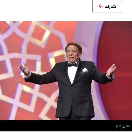
شارك
عادل إمام