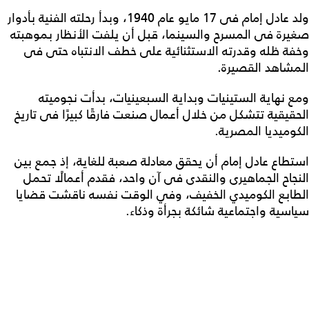
ولد عادل إمام فى 17 مايو عام 1940، وبدأ رحلته الفنية بأدوار
صغيرة فى المسرح والسينما، قبل أن يلفت الأنظار بموهبته
وخفة ظله وقدرته الاستثنائية على خطف الانتباه حتى فى
المشاهد القصيرة.
ومع نهاية الستينيات وبداية السبعينيات، بدأت نجوميته
الحقيقية تتشكل من خلال أعمال صنعت فارقًا كبيرًا فى تاريخ
الكوميديا المصرية.
استطاع عادل إمام أن يحقق معادلة صعبة للغاية، إذ جمع بين
النجاح الجماهيرى والنقدى فى آن واحد، فقدم أعمالًا تحمل
الطابع الكوميدي الخفيف، وفي الوقت نفسه ناقشت قضايا
سياسية واجتماعية شائكة بجرأة وذكاء.