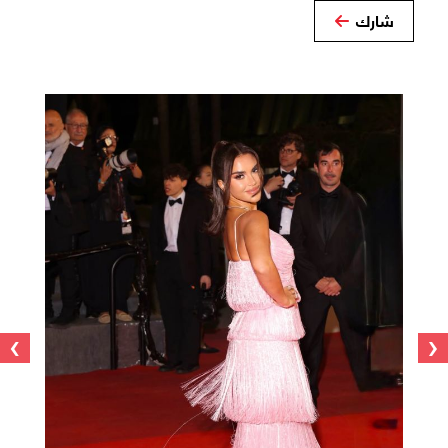
شارك
›
‹