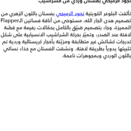
نجود الرميحي بفستان وردي من الشراشيب
تألقت البلوغر الكويتية
نجود الرميحي
بفستان باللون الزهري من
تصميم هدى الجار الله، مستوحى من أناقة فساتين الـFlapper
المميزة، وجاء بتصميم ضيّق بالكامل بحمّالات رفيعة مع قصّة
لافتة عند الصدر، وتميّز بحركة الشراشيب الانسيابية على شكل
تدرجات كشاكش غير متطابقة ومزيّنة بأحجار كريستالية وردية تم
تثبيتها يدوياً بطريقة لافتة. ونسّقت الفستان مع حذاء نسائي
باللون الوردي وبمجوهرات ناعمة.