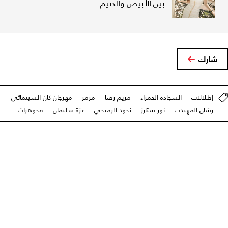
بين الأبيض والدنيم
شارك
إطلالات
السجادة الحمراء
مريم رضا
مرمر
مهرجان كان السينمائي
رشان المهيدب
نور ستارز
نجود الرميحي
عزة سليمان
مجوهرات