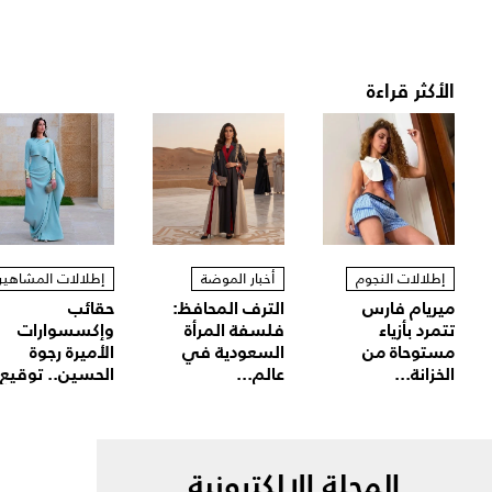
الأكثر قراءة
إطلالات النجوم
أخبار الموضة
إطلالات المشاهير
ميريام فارس
الترف المحافظ:
حقائب
تتمرد بأزياء
فلسفة المرأة
وإكسسوارات
مستوحاة من
السعودية في
الأميرة رجوة
الخزانة...
عالم...
الحسين.. توقيع.
المجلة الالكترونية