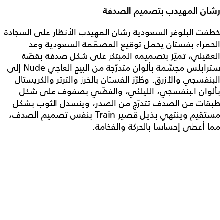
رشان المهيدب بتصميم الصدفة
خطفت البلوغر السعودية رشان المهيدب الأنظار على السجادة
الحمراء بفستان يحمل توقيع المصمّمة السعودية وعد
العقيلي، تميّز بتصميمه المبتكَر على شكل صدفة بقصّة
سترابلس مجسّمة بألوان متدرّجة من البيج العاجي Nude إلى
البنفسجي والأزرق. وطُرّز الفستان بالخرز والترتر والكريستال
بألوان البنفسجي، الليلكي، والفضّي بصفوف على شكل
طبقات من الصدف تتدرّج من الصدر، وينسدل الثوب بشكل
مستقيم وينتهي بذيل قصير Train بنفس تصميم الصدف،
مما أعطى إحساساً بالحركة والفخامة.