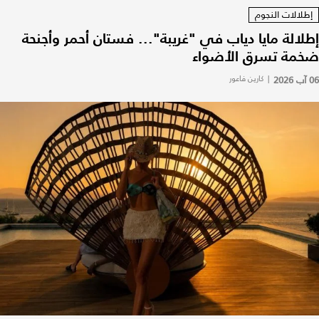
إطلالات النجوم
إطلالة مايا دياب في "غريبة"... فستان أحمر وأجنحة
ضخمة تسرق الأضواء
06 آب 2026
|
كارين فاعور