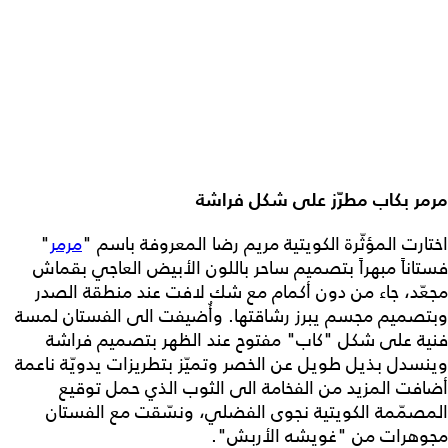
مرمر بكاب مطرّز على شكل فراشة
اختارت المؤثّرة الكويتية مريم رضا المعروفة باسم "
مرمر
"
فستاناً مبهراً بتصميم ساحر باللون الأبيض العاجي بقماش
مجعّد، جاء من دون أكمام مع شك لافت عند منطقة الصدر
وبتصميم مجسم يبرز رشاقتها. وأُضيفت الى الفستان لمسة
فنية على شكل "كاب" مفتوح عند الظهر بتصميم فراشة
وينسدل بذيل طويل عن الخصر وتميّز بتطريزات يدويّة ناعمة
أضافت المزيد من الفخامة الى الثوب الذي حمل توقيع
المصمّمة الكويتية نجوى الفضلي، ونسّقت مع الفستان
مجوهرات من "غويشه الأربش".