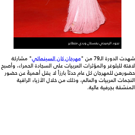
نجود الرميحي بفستان وردي متطاير
شهدت الدورة الـ79 من "
مهرجان كان السينمائي
" مشاركة
لافتة للبلوغر والمؤثرات العربيات على السجادة الحمراء، وأصبح
حضورهن للمهرجان كل عام حدثاً بارزاً لا يقل أهميةً عن حضور
النجمات العربيات والعالم، وذلك من خلال الأزياء الراقية
المنسّقة بحِرفية عالية.