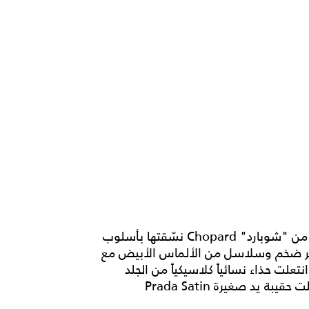
ولإكمال الإطلالة، تألقت بيلا حديد بمجوهرات مميزة من "شوبارد" Chopard نسّقتها بأسلوب
بحجر ضخم وسلاسل من الألماس الأبيض مع
لت حذاء نسائياً كلاسيكياً من الجلد
اللامع باللون الفضّي النيود من Jimmy Choo، وحملت حقيبة يد صغيرة Prada Satin