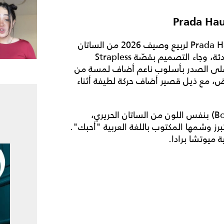
اختارت بيلا فستاناً ناعماً من مجموعة Prada Haute Couture لربيع وصيف 2026 من الساتان
الحريري باللون الفضّي اللؤلؤي يناسب شخصيتها الهادئة، وجاء التصميم بقصّة Strapless
طريزات كريستالية Swarovski يدوية على الصدر بأسلوب ناعم أضاف لمسة من
ض، مع ذيل قصير أضاف حركة لطيفة أثناء
وأُرفق الثوب بقطعة على شكل سترة منفصلة (Bolero) بنفس اللون من الساتان الحريري،
رز وشمها المكتوب باللغة العربية "أحبك".
ة ميوتشا برادا.