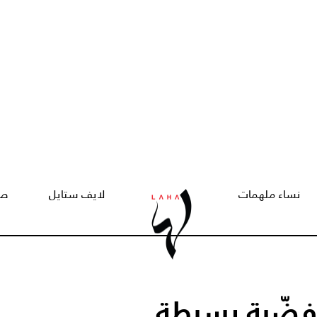
نساء ملهمات
لايف ستايل
صح
ة فضّية بسيطة