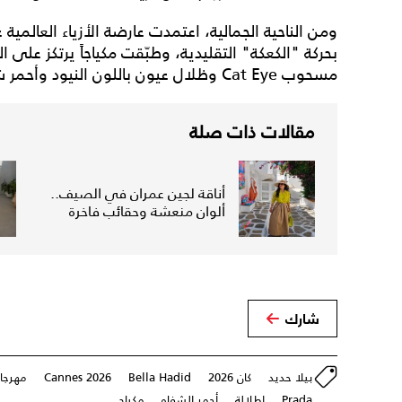
ومن الناحية الجمالية، اعتمدت عارضة الأزياء العالم
بحركة "الكعكة" التقليدية، وطبّقت مكياجاً يرتكز على 
مسحوب Cat Eye وظلال عيون باللون النيود وأحمر شفاه باللون الوردي اللامع.
مقالات ذات صلة
أناقة لجين عمران في الصيف..
ألوان منعشة وحقائب فاخرة
شارك
بيلا حديد
كان 2026
Bella Hadid
Cannes 2026
مهرجان
Prada
إطلالة
أحمر الشفاه
مكياج