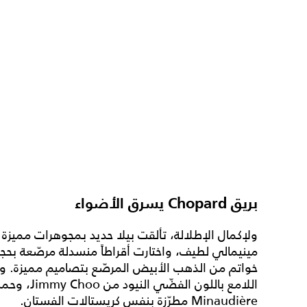
بريق Chopard يسرق الأضواء
مينيمالي لطيف، واختارت أقراطاً منسدلة مرصّعة 
خواتم من الذهب الأبيض المرصّع بتصاميم مميزة. وانتع
Minaudière مطرّزة بنفس كريستالات الفستان.