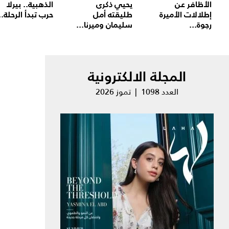
الأظافر عن
يحيي ذكرى
الذهبية.. بيرلا
إطلالات الأميرة
طليقته أمل
حرب تبدأ الرحلة..
رجوة...
سليمان وميرنا...
المجلة الالكترونية
العدد 1098 | تموز 2026