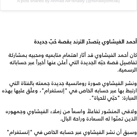
A post shared by Ahmad AlFishawy (@fishawyofficial)
أحمد الفيشاوي يتصدّر الترند بقصة حُبّ جديدة
كان أحمد الفيشاوي قد أثار اهتمام متابعيه ومحبيه بمشاركة
تفاصيل قصة حبّه الجديدة التي أعلن عنها أخيراً عبر حساباته
الرسمية.
ونشر الفيشاوي صورة رومانسية جديدة جمعته بالفتاة التي
ارتبط بها عبر حسابه الخاص في "إنستغرام"، وعلّق عليها بهذه
العبارة: "حبّي للحياة".
ولاقى المنشور تفاعلاً واسعاً من زملاء الفيشاوي وجمهوره
الذين تمنّوا له السعادة وراحة البال.
وسبق أن نشر الفيشاوي عبر حسابه الخاص في "إنستغرام"