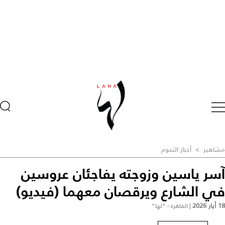
مشاهير
>
أخبار النجوم
آسر ياسين وزوجته يفاجئان عروسين
في الشارع ويرقصان معهما (فيديو)
18 أيار 2026
|
القاهرة - "لها"