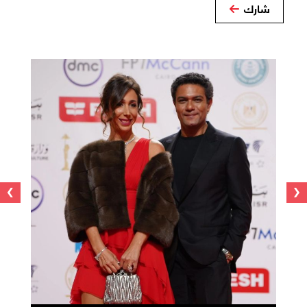
شارك
›
‹