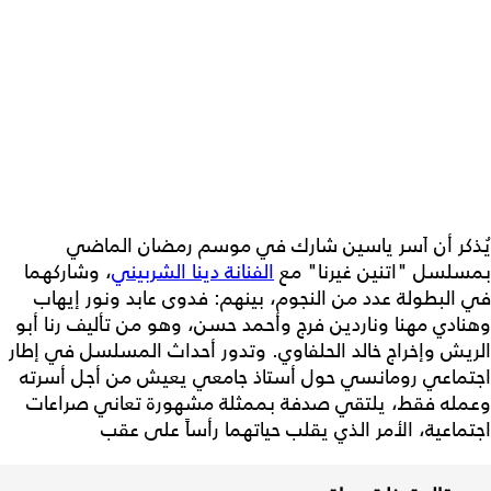
يُذكر أن اَسر ياسين شارك في موسم رمضان الماضي
بمسلسل "اتنين غيرنا" مع
الفنانة دينا الشربيني
، وشاركهما
في البطولة عدد من النجوم، بينهم: فدوى عابد ونور إيهاب
وهنادي مهنا وناردين فرج وأحمد حسن، وهو من تأليف رنا أبو
الريش وإخراج خالد الحلفاوي. وتدور أحداث المسلسل في إطار
اجتماعي رومانسي حول أستاذ جامعي يعيش من أجل أسرته
وعمله فقط، يلتقي صدفة بممثلة مشهورة تعاني صراعات
اجتماعية، الأمر الذي يقلب حياتهما رأساً على عقب