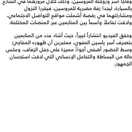
وفاجأ آسر وزوجته العروسين، وذلك خلال مرورهما في الشارع
بالسيارة، ليجدا زفة مصرية للعروسين، فيقررا النزول
ومشاركتهما في رقصة أشعلت مواقع التواصل الاجتماعي،
ولاقت تفاعلاً واسعاً بين المتابعين عبر المنصات المختلفة.
وحقق الفيديو انتشاراً كبيراً، حيث أشاد عدد من المتابعين
بتصرف آسر ياسين العفوي، معتبرين أن ظهوره المفاجئ
وسط الحضور أضفى أجواءً مميزة على حفل الزفاف، وعكس
حالة من البساطة والتفاعل الإنساني التي لاقت استحسان
الجمهور.