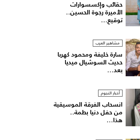
حقائب وإكسسوارات
الأميرة رجوة الحسين..
توقيع...
مشاهير العرب
سارة خليفة ومحمود كهربا
حديث السوشيال ميديا
بعد...
أخبار النجوم
انسحاب الفرقة الموسيقية
من حفل دنيا بطمة..
هذا...