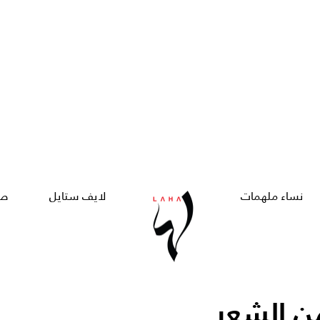
نساء ملهمات
لايف ستايل
صح
ن الشعر