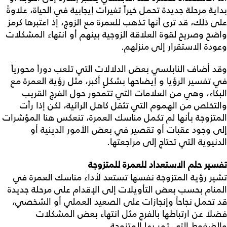
بداية مرحلة جديدة تحمل خيراً تغيرات إيجابية في الحياة، علاوةً
على ذلك، قد ترى أنها تذهب للعمرة مع الزوج، إذ اعتبرها كرمز
واضح وصريح لقوة العلاقة الزوجية بينهم أو انتهاء المشكلات
وعودة الاستقرار إلى منزلهم.
وقد أضاف النابلسي بعض الدلالات التي تلعب دوراً محورياً
في تفسير الرؤيا و إيضاحها بشكلٍ أكبر، مثل رؤية العمرة مع
البكاء، وهي من العلامات التي تتمحور حول الفرج القريب
والتخلص من الهموم التي تثقل كاهل الرائية، لكن إذا رأت
المتزوجة بأنها لم تكمل مناسك العمرة، تنعكس هنا المؤشرات
إلى وجود عقبات أو تقصير في بعض الأمور الدينية أو
الدنيوية التي تحتاج إلى مراجعتها.
تفسير حلم الاستعداد للعمرة للمتزوجة
تشير رؤية المتزوجة نفسها تستعد لأداء مناسك العمرة في
المنام بحسب بعض التأويلات إلى الإقدام على مرحلة جديدة
قد تحمل نجاحاً وإنجازات على الصعيد العملي أو الشخصي،
فضلاً عن ارتباطها بالفرج مثل انتهاء بعض المشكلات
والضغوط التي تمر بها المتزوجة.