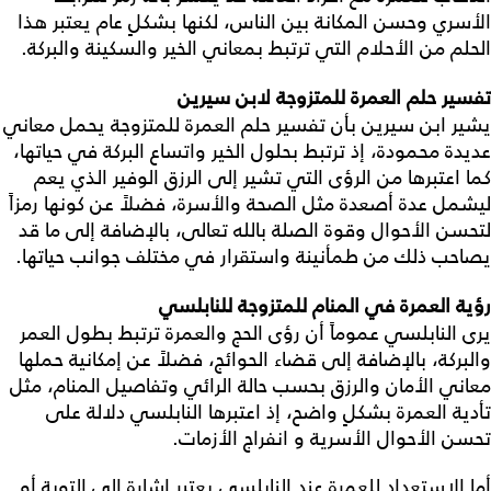
الأسري وحسن المكانة بين الناس، لكنها بشكلٍ عام يعتبر هذا
الحلم من الأحلام التي ترتبط بمعاني الخير والسكينة والبركة.
تفسير حلم العمرة للمتزوجة لابن سيرين
يشير ابن سيرين بأن تفسير حلم العمرة للمتزوجة يحمل معاني
عديدة محمودة، إذ ترتبط بحلول الخير واتساع البركة في حياتها،
كما اعتبرها من الرؤى التي تشير إلى الرزق الوفير الذي يعم
ليشمل عدة أصعدة مثل الصحة والأسرة، فضلاً عن كونها رمزاً
لتحسن الأحوال وقوة الصلة بالله تعالى، بالإضافة إلى ما قد
يصاحب ذلك من طمأنينة واستقرار في مختلف جوانب حياتها.
رؤية العمرة في المنام للمتزوجة للنابلسي
يرى النابلسي عموماً أن رؤى الحج والعمرة ترتبط بطول العمر
والبركة، بالإضافة إلى قضاء الحوائج، فضلاً عن إمكانية حملها
معاني الأمان والرزق بحسب حالة الرائي وتفاصيل المنام، مثل
تأدية العمرة بشكلٍ واضح، إذ اعتبرها النابلسي دلالة على
تحسن الأحوال الأسرية و انفراج الأزمات.
أما الاستعداد للعمرة عند النابلسي يعتبر إشارة إلى التوبة أو