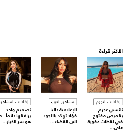
الأكثر قراءة
إطلالات النجوم
مشاهير العرب
إطلالات المشاهير
نانسي عجرم
الإعلامية داليا
تصميم واحد
بقميص مفتوح
فؤاد تهدّد باللجوء
يرافقها دائماً.. م
في لقطات عفوية
الى القضاء...
هو سر الخيار...
على...