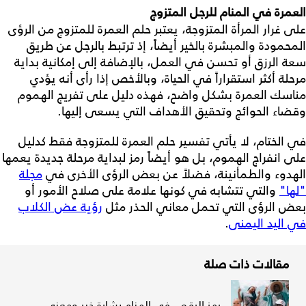
العمرة في المنام للرجل المتزوج
على غرار المرأة المتزوجة، يعتبر حلم العمرة للمتزوج من الرؤى
المحمودة والمبشرة بالخير أيضاً، إذ ترتبط بالرجل عن طريق
سعة الرزق أو تحسن في العمل، بالإضافة إلى إمكانية بداية
مرحلة أكثر استقراراً في الحياة، وبالأخص إذا رأى أنه يؤدي
مناسك العمرة بشكل واضح، فهذه دليل على تفريج الهموم
وقضاء الحوائج وتحقيق الأهداف التي يسعى إليها.
في الختام، لا يأتي تفسير حلم العمرة للمتزوجة فقط كدليل
على انفراج الهموم، بل هو أيضاً رمز لبداية مرحلة جديدة يعمها
الهدوء والطمأنينة، فضلاً عن بعض الرؤى الأخرى في
مجلة
"لها"
والتي تتشابه في كونها علامة على صلاح الأمور أو
بعض الرؤى التي تحمل معاني الحذر مثل
رؤية عض الكلاب
في اليد اليمنى
.
مقالات ذات صلة
رمز الرقص في المنام بشارة خير ومعنى