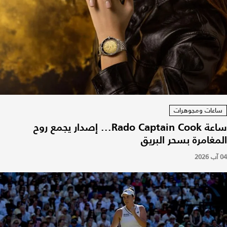
ساعات ومجوهرات
ساعة Rado Captain Cook... إصدار يجمع روح
المغامرة بسحر البريق
04 آب 2026