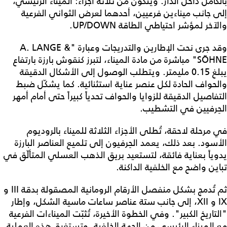
بالكامل داخل الدار. ويتكوّن من ثلاثة أجزاء: الميناء الرئيسي،
إلى جانب ميناءين فرعيين، أحدهما لعرض الثواني الفرعية
والآخر لمؤشر احتياطي الطاقة UP/DOWN.
وقد جرى نحت الإطارين والتدريجات وعبارة "A. LANGE &
SÖHNE" مباشرة من مادة الميناء، لتبرز كنقوش بارزة بارتفاع
يبلغ 0.15 مليمتر. ويتطلب الوصول إلى الأشكال الدقيقة
والحواف الحادة لكل عنصر عناية استثنائية. كما يشكّل ضبط
التفاصيل الدقيقة للزوايا والحواف تحدياً كبيراً حتى أمام أمهر
الحِرفيين في التشطيب.
في مرحلة لاحقة، تُطلى الأجزاء الثلاثة للميناء بالروديوم
الأسود. بعد ذلك، يعمد الحِرفيون إلى تلميع العناصر البارزة
يدوياً بعناية فائقة، لتستعيد بريق الذهب العسلي المتألّق في
تباين واضح مع الخلفية الداكنة.
ثم تُدمج بشكل منفصل الأرقام الرومانية المصقولة بدقة III و
IX و XII، إلى جانب ستة عناصر ساعات ماسية الشكل، وإطار
"التاريخ الكبير". وفي الخطوة الأخيرة، تُثبّت الميناءات الفرعية
مع الميناء الرئيسي من الجهة الخلفية. وتستغرق هذه العملية