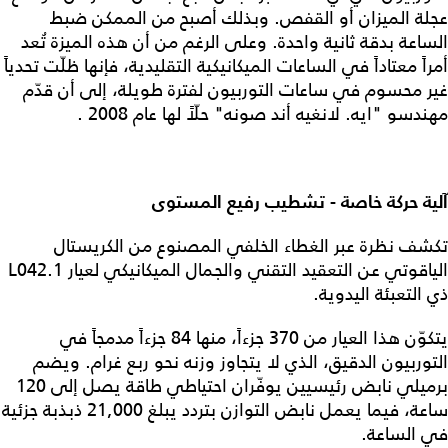
عجلة الميزان أو القفص. وبذلك أصبح من الممكن ضبط
الساعة بدقة ثانية واحدة. وعلى الرغم من أن هذه الميزة تُعد
أمراً معتاداً في الساعات الميكانيكية التقليدية، فإنها ظلّت تحدياً
غير محسوم في ساعات التوربيون لفترة طويلة، إلى أن قدّم
مهندسو "ايه. لانغيه أند صونه" حلّاً لها عام 2008 .
آلية حركة خاصة - تشطيب رفيع المستوى
تكشف نظرة عبر الغطاء الخلفي المصنوع من الكريستال
الياقوتي عن التعقيد التقني والجمال الميكانيكي لعيار L042.1
ذي التعبئة اليدوية.
يتكوّن هذا العيار من 370 جزءاً، منها 84 جزءاً مدمجاً في
التوربيون الدقيق، الذي لا يتجاوز وزنه نحو ربع غرام. ويضم
برميلي نابض رئيسيين يوفّران احتياطي طاقة يصل إلى 120
ساعة، فيما يعمل نابض التوازن بتردد يبلغ 21,000 ذبذبة جزئية
في الساعة.