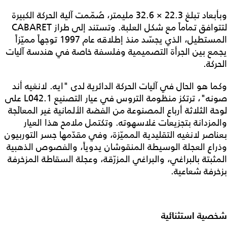
وبأبعاد تبلغ 22.3 × 32.6 مليمتر، صُمّمت آلية الحركة الكبيرة
لتتوافق تماماً مع شكل العلبة. وتستند إلى طراز CABARET
المستطيل، الذي يجسّد منذ إطلاقه عام 1997 توجهاً مميّزاً
يجمع بين الجرأة التصميمية وفلسفة خاصة في هندسة آليات
الحركة.
وكما هو الحال في آليات الحركة الدائرية لدى "ايه. لانغيه أند
صونه"، ترتكز منظومة التروس في عيار التصنيع L042.1 على
لوحة الثلاثة أرباع المصنوعة من الفضة الألمانية غير المعالَجة
والمزدانة بتجزيعات غلاسهوته. وتكتمل ملامح هذا العيار
بعناصر لانغيه التقليدية المميّزة، وفي مقدّمها جسر التوربيون
وذراع العجلة الوسيطة المنقوشان يدوياً، والفصوص الذهبية
المثبتة بالبراغي، والبراغي المزرّقة، وعجلة السقاطة المزخرفة
بزخرفة شعاعية.
شخصية استثنائية