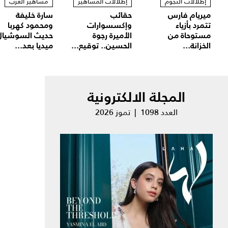
إطلالات النجوم
إطلالات المشاهير
مشاهير العرب
ميريام فارس
حقائب
سارة خليفة
تتمرد بأزياء
وإكسسوارات
ومحمود كهربا
مستوحاة من
الأميرة رجوة
حديث السوشيال
الخزانة...
الحسين.. توقيع...
ميديا بعد...
المجلة الالكترونية
العدد 1098 | تموز 2026