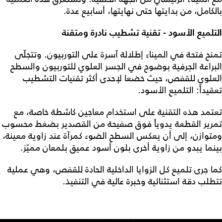
بالكامل، من بدايتها حتى نهايتها، أسابيع عدة.
التلميع الأسود - تقنية تشطيب نادرة ومتقنة
تمنح فتحة في الميناء إطلالة آسرة على التوربيون. وتتجلّى
البراعة الحِرفية بوضوح في الجسر العلوي للتوربيون والسطح
العلوي للقفص، حيث خضعا لإحدى أكثر تقنيات التشطيب
تعقيداً: التلميع الأسود.
تعتمد هذه التقنية على استخدام معاجين كاشطة خاصة، مع
تمرير القطعة يدوياً فوق صفيحة من القصدير بضغط محسوب
ومتوازن، إلى أن يعكس السطح الضوء كمرآة عند زاوية معينة،
بينما يبدو من زاوية أخرى بلون أسود عميق بلمعان مميّز.
كما جرى تلميع كل الزوايا الداخلية الحادة للقفص، وهي عملية
تتطلب دقة استثنائية وخبرة عالية في التنفيذ.