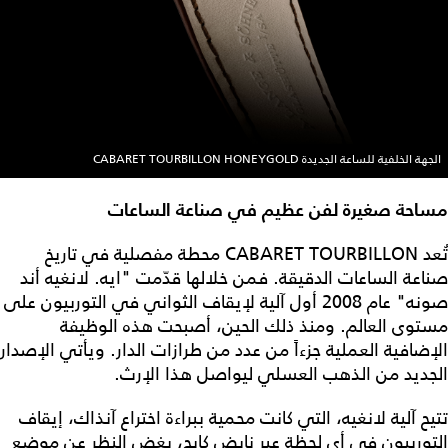
الجهة الخلفية للساعة الجديدة CABARET TOURBILLON HONEYGOLD
مساحة صغيرة لفن عظيم في صناعة الساعات
تُعد CABARET TOURBILLON محطة مفصلية في تاريخ
صناعة الساعات الدقيقة. فمن خلالها قدّمت "ايه. لانغيه أند
صونه" عام 2008 أول آلية لإيقاف الثواني في التوربيون على
مستوى العالم. ومنذ ذلك الحين، أصبحت هذه الوظيفة
الإضافية العملية جزءاً من عدد من طرازات الدار. ويأتي الإصدار
الجديد من الذهب العسلي ليواصل هذا الإرث.
تتيح آلية لانغيه، التي كانت محمية ببراءة اختراع آنذاك، إيقاف
التوربيون في أي لحظة عبر نابض كابح، بغض النظر عن موضع