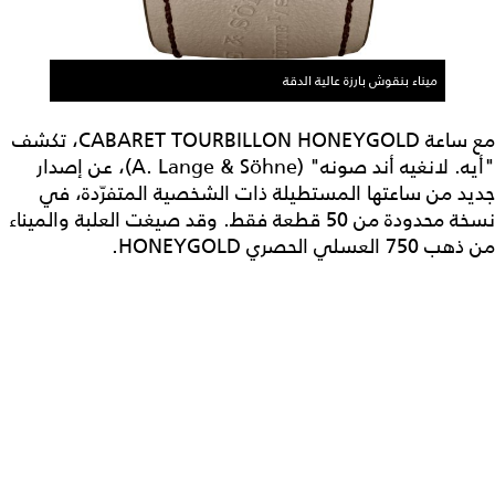
ميناء بنقوش بارزة عالية الدقة
مع ساعة CABARET TOURBILLON HONEYGOLD، تكشف
"أيه. لانغيه أند صونه" (A. Lange & Söhne)، عن إصدار
جديد من ساعتها المستطيلة ذات الشخصية المتفرّدة، في
نسخة محدودة من 50 قطعة فقط. وقد صيغت العلبة والميناء
من ذهب 750 العسلي الحصري HONEYGOLD.