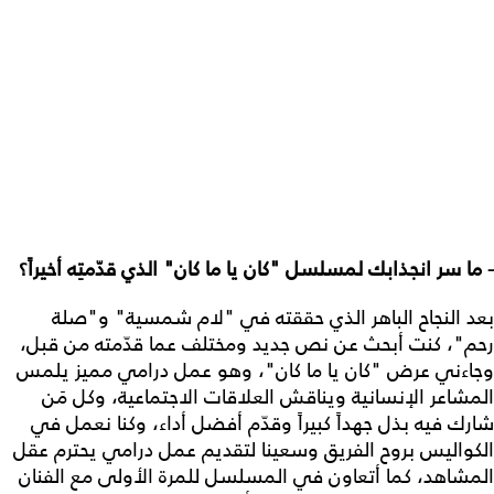
- ما سر انجذابك لمسلسل "كان يا ما كان" الذي قدّمتِه أخيراً؟
بعد النجاح الباهر الذي حققته في "لام شمسية" و"صلة
رحم"، كنت أبحث عن نص جديد ومختلف عما قدّمته من قبل،
وجاءني عرض "كان يا ما كان"، وهو عمل درامي مميز يلمس
المشاعر الإنسانية ويناقش العلاقات الاجتماعية، وكل مَن
شارك فيه بذل جهداً كبيراً وقدّم أفضل أداء، وكنا نعمل في
الكواليس بروح الفريق وسعينا لتقديم عمل درامي يحترم عقل
المشاهد، كما أتعاون في المسلسل للمرة الأولى مع الفنان