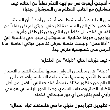
- أصبحتِ أيقونة في مواجهة التنمّر دفاعاً عن ابنتك، كيف
تتعاملين مع الجانب المظلم في السوشيال ميديا؟
في البداية كنتُ أستشيط غضباً، لكنني أدركتُ أن المتنمّر
شخص يحتاج الى المساعدة أكثر مني، وردّي لم يكن دفاعاً عن
نفسي فقط، بل دفاعاً عن ابنتي وعن كل طفل وأم وأب
يواجهون ظروفاً مشابهة، فالسوشيال ميديا هي بالنسبة إليّ
"أداة عمل" وليست منصة لعرض تفاصيل حياتي الخاصة، فأنا
أحرص على خصوصية منزلي جداً.
- كيف غيّرتك ابنتكِ "دليلة" من الداخل؟
"دليلة" هي معلّمتي الأولى، فمنها تعلّمتُ الصبر والامتنان
لأبسط النِّعم، وبسببها تعلّمت لغة الإشارة، وأصبحت أرى
العالم من منظور مختلف تماماً، فقد جعلتني أُناضل من أجل
قضايا الصمّ وضعاف السمع، وهذا الدور الإنساني هو في
رأيي أهم بكثير من أي دور سينمائي قدّمته.
- تظهرين كثيراً بدون مكياج، ما هي فلسفتك تجاه الجمال؟