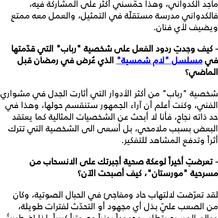
ماجد الكدواني، وهذا حمّسني أكثر على المشاركة فيه،
فالكدواني مدرسة مستقلّة في التمثيل، والعمل معه ممتع
ويضيف لأي فنان.
- كيف وجدتِ ردود الفعل على شخصية "رباب" التي قدّمتها
في
مسلسل "لام شمسية"
الذي عُرض في رمضان قبل
الماضي؟
شخصية "رباب" من أكثر الأدوار التي أثارت الجدل في مشواري
الفني، وكنت أعلم أن آراء الجمهور ستنقسم حولها، وهذا في
حد ذاته نجاح، فأنا لا أبحث عن الشخصيات المثالية كما يعتقد
البعض بسبب ملامحي، بل أسعى الى الشخصية التي تترك
أثراً وتدفع المشاهد للتفكير.
- تعرضتِ أخيراً لوعكة صحية أجبرتك على الانسحاب من
مسرحية "مورستان"، كيف أصبحت الآن؟
لقد تعرّضت لالتهاب حاد ومفاجئ في الحبال الصوتية، وكان
من الصعب عليّ بذل أي مجهود أو التحدّث لفترات طويلة،