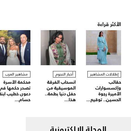
الأكثر قراءة
إطلالات المشاهير
أخبار النجوم
مشاهير العرب
حقائب
انسحاب الفرقة
محكمة الأسرة
وإكسسوارات
الموسيقية من
تصدر حكمها في
الأميرة رجوة
حفل دنيا بطمة..
دعوى خطيب ابنة
الحسين.. توقيع...
هذا...
حسام...
المجلة الالكترونية