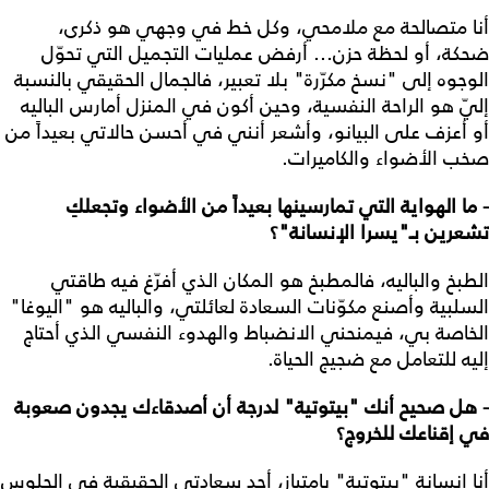
أنا متصالحة مع ملامحي، وكل خط في وجهي هو ذكرى،
ضحكة، أو لحظة حزن... أرفض عمليات التجميل التي تحوّل
الوجوه إلى "نسخ مكرّرة" بلا تعبير، فالجمال الحقيقي بالنسبة
إليّ هو الراحة النفسية، وحين أكون في المنزل أمارس الباليه
أو أعزف على البيانو، وأشعر أنني في أحسن حالاتي بعيداً من
صخب الأضواء والكاميرات.
- ما الهواية التي تمارسينها بعيداً من الأضواء وتجعلكِ
تشعرين بـ"يسرا الإنسانة"؟
الطبخ والباليه، فالمطبخ هو المكان الذي أفرّغ فيه طاقتي
السلبية وأصنع مكوّنات السعادة لعائلتي، والباليه هو "اليوغا"
الخاصة بي، فيمنحني الانضباط والهدوء النفسي الذي أحتاج
إليه للتعامل مع ضجيج الحياة.
- هل صحيح أنك "بيتوتية" لدرجة أن أصدقاءك يجدون صعوبة
في إقناعك للخروج؟
أنا إنسانة "بيتوتية" بامتياز، أجد سعادتي الحقيقية في الجلوس