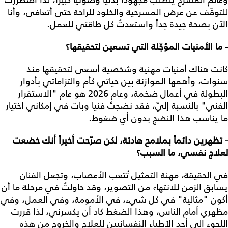
وعالم المسرح يتطلب مجهوداً بدنياً وصوتياً كبيراً، لذا اضطررتُ
للتوقّف عن عرض المسرحية والخلود للراحة حتى أتعافى، وأنا
الآن بصحة جيدة جداً واستعدتُ كل طاقتي للعمل.
- ما الأمنيات المؤجّلة التي تسعين لتحقيقها؟
كانت هناك أمنيات مهنية وشخصية أسعى لتحقيقها منذ
سنوات، وأهمها الموازنة بين حياتي كأم والتزاماتي بأدوار
البطولة في أعمال ضخمة، وعام 2026 هو عام "الاستقرار
الفني" بالنسبة إليّ، فقد نضجتُ فنياً وبات في إمكاني اختيار
ما يناسب هذا النضج بدون أي ضغوط.
- تظهرين دائماً بملامح هادئة، لكن صرّحت أخيراً أنك خضعت
لعلاج نفسي، ما السبب؟
في الحقيقة، مهنة التمثيل تُتعِب الأعصاب، وتجعل الفنان
يسابق الزمن للانتهاء من التصوير، وقد حاولتُ في مرحلة ما أن
أكون "مثالية" في كل شيء، في الأمومة، وفي العمل، وفي
مظهري أمام الناس، وهذا الضغط كاد أن يكسرني، لذا قررت
اللجوء الى أحد الأطباء النفسانيين للعلاج والخروج من هذه