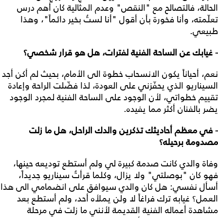
الحالة، فالتصالح مع "النقص" وعدم المثالية كان أهم درس
تعلّمته، وأنا فخورة بأن أقول "أنا لستُ بخير دائماً"، وهذا
طبيعي.
- غيابك عن الساحة الفنية لفترات، هل هو قرار شخصي؟
نعم، أحياناً يكون الانسحاب خطوة الى الأمام، بحيث لم أكن أجد
السيناريو الذي يحفّزني على العودة، لذا فضّلت الراحة وإعادة
تقييم خطواتي، لأن الوجود على الساحة الفنية لمجرد الوجود
يضر بالفنان أكثر مما يفيده.
- في معظم أحاديثك تذكرين والدك الراحل، هل ما زلت
مصدومة برحيله؟
وفاة والدي كانت صدمة كبيرة لي ولم أستطع توديعه حينها،
فهو كان "بوصلتي" ولا يزال، وكلما قرأتُ سيناريو جديداً،
أسأل نفسي: هل كان والدي سيوافق على انضمامي الى هذا
العمل؟ غيابه ترك فراغاً لا ولن يملأه أحد، ولم أستطع بعد
مشاهدة أعماله الفنية القديمة لأنني ما زلت في مرحلة