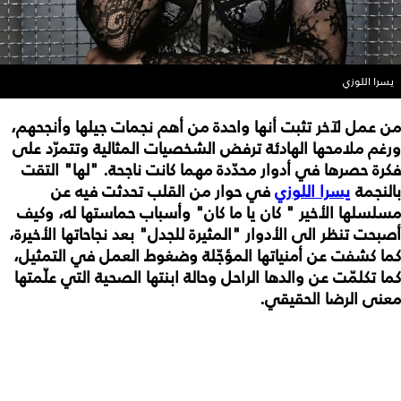
يسرا اللوزي
من عمل لآخر تثبت أنها واحدة من أهم نجمات جيلها وأنجحهم،
ورغم ملامحها الهادئة ترفض الشخصيات المثالية وتتمرّد على
فكرة حصرها في أدوار محدّدة مهما كانت ناجحة. "لها" التقت
بالنجمة
يسرا اللوزي
في حوار من القلب تحدثت فيه عن
مسلسلها الأخير " كان يا ما كان" وأسباب حماستها له، وكيف
أصبحت تنظر الى الأدوار "المثيرة للجدل" بعد نجاحاتها الأخيرة،
كما كشفت عن أمنياتها المؤجّلة وضغوط العمل في التمثيل،
كما تكلمّت عن والدها الراحل وحالة ابنتها الصحية التي علّمتها
معنى الرضا الحقيقي.