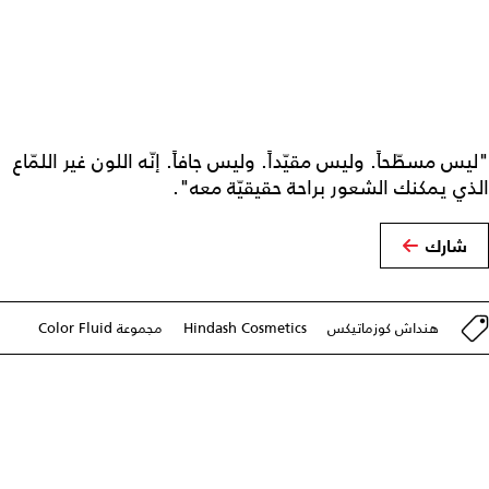
"ليس مسطّحاً. وليس مقيّداً. وليس جافاً. إنّه اللون غير اللمّاع
الذي يمكنك الشعور براحة حقيقيّة معه".
شارك
هنداش كوزماتيكس
Hindash Cosmetics
مجموعة Color Fluid