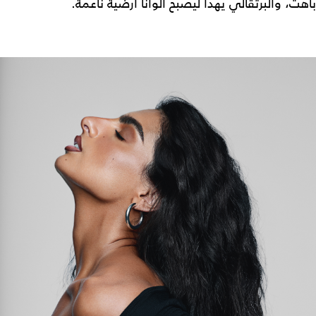
باهت، والبرتقالي يهدأ ليصبح ألواناً أرضية ناعمة.