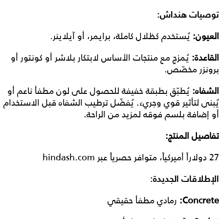
توصيات هنداش:
العيون:
يُستخدم كظلال كاملة، برايمر، أو آيلاينر.
القاعدة:
يُمزج مع منتجات الأساس لابتكار بلاشر أو كونتور أو
برونزر مخصّص.
الشفاه:
يُطبّق بطبقة خفيفة للحصول على لون مطفأ ناعم أو
يُبنى لتأثير قوي وجريء. يُفضّل ترطيب الشفاه قبل الاستخدام
أو إضافة بلسم فوقه لمزيد من الراحة.
تفاصيل المنتج:
27 دولاراً أميركياً، متوافر حصرياً عبر hindash.com
الإطلاقات الجديدة:
Concrete:
رمادي مطفأ حقيقي