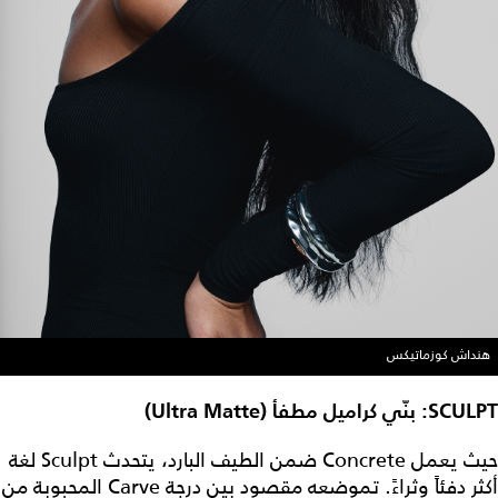
هنداش كوزماتيكس
SCULPT: بنّي كراميل مطفأ (Ultra Matte)
حيث يعمل Concrete ضمن الطيف البارد، يتحدث Sculpt لغة
أكثر دفئاً وثراءً. تموضعه مقصود بين درجة Carve المحبوبة من