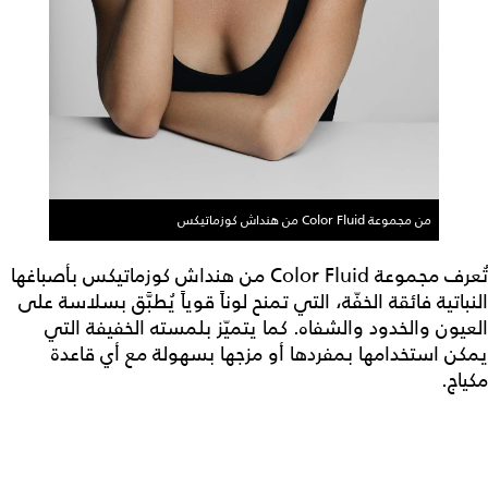
من مجموعة Color Fluid من هنداش كوزماتيكس
تُعرف مجموعة Color Fluid من هنداش كوزماتيكس بأصباغها
النباتية فائقة الخفّة، التي تمنح لوناً قوياً يُطبَّق بسلاسة على
العيون والخدود والشفاه. كما يتميّز بلمسته الخفيفة التي
يمكن استخدامها بمفردها أو مزجها بسهولة مع أي قاعدة
مكياج.