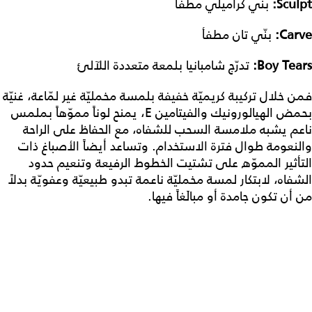
Sculpt:
بنّي كراميلي مطفأ
Carve:
بنّي تان مطفأ
Boy Tears:
تدرّج شامبانيا بلمعة متعددة اللآلئ
فمن خلال تركيبة كريميّة خفيفة بلمسة مخمليّة غير لمّاعة، غنيّة
بحمض الهيالورونيك والفيتامين E، يمنح لوناً مموّهاً بملمس
ناعم يشبه ملامسة السحب للشفاه، مع الحفاظ على الراحة
والنعومة طوال فترة الاستخدام. وتساعد أيضاً الأصباغ ذات
التأثير المموّه على تشتيت الخطوط الرفيعة وتنعيم حدود
الشفاه، لابتكار لمسة مخمليّة ناعمة تبدو طبيعيّة وعفويّة بدلاً
من أن تكون جامدة أو مبالَغاً فيها.