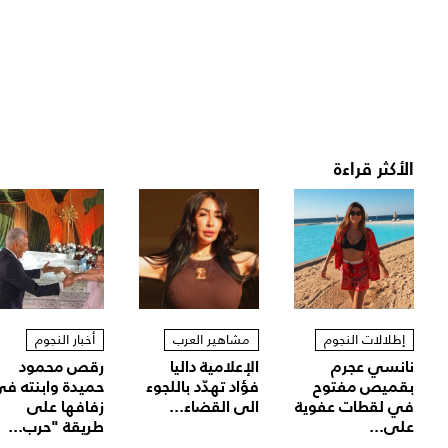
الأكثر قراءة
إطلالات النجوم
مشاهير العرب
أخبار النجوم
نانسي عجرم
الإعلامية داليا
رقص محمود
بقميص مفتوح
فؤاد تهدّد باللجوء
حميدة وابنته ف
في لقطات عفوية
الى القضاء...
زفافها على
على...
طريقة "حرب...