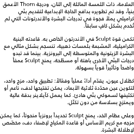
العلامة، ذات اللمسة المائلة إلى التان، ودرجة Thorn الأعمق
بنياً، وقد تم تطويره بدافع الحاجة الإبداعية لتقديم بنّي
كراميلي يملأ فجوة في تدرجات البشرة والأندرتونات التي لم
تُخدم بشكل كافٍ سابقاً.
تكمن قوة Sculpt في الأندرتون الخاص به. قاعدته البنية
الكراميلية، المشبعة بلمسات ذهبية، تنسجم بشكل مثالي مع
البشرة الزيتونية والمتوسطة إلى البرونزية. بينما قد تبدو
درجات البنّي الأخرى باهتة أو مسطّحة، يمنح Sculpt عمقاً
واضحاً وتأثيراً قوياً بسهولة.
كظلال عيون، يقدّم أداءً عملياً وفعّالاً: تطبيق واحد، مزج واحد،
لتكوين عين محدّدة ثلاثية الأبعاد، يمكن تفتيحها لدفء ناعم أو
تكثيفها لسموكي بنّي هادئ. كما يعمل كآيلاينر بدقة عالية
ويمتزج بسلاسة من دون تكتّل.
وعلى عظام الخد، يمنح Sculpt تحديداً برونزياً منحوتاً، كما يمكن
مزجه مع كريم الأساس أو قاعدة المكياج لإضفاء دفء مخصّص
لإطلالة البشرة.