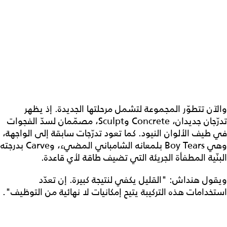
والآن تتطوّر المجموعة لتشمل مرحلتها الجديدة. إذ يظهر
تدرّجان جديدان، Concrete وSculpt، مصمّمان لسدّ الفجوات
في طيف الألوان النيود. كما تعود تدرّجات سابقة إلى الواجهة،
وهي Boy Tears بلمعانه الشامباني المضيء، وCarve بدرجته
البنّية المطفأة الجريئة التي تضيف طاقة لأي قاعدة.
ويقول هنداش: "القليل يكفي لنتيجة كبيرة. إن تعدّد
استخدامات هذه التركيبة يتيح إمكانيات لا نهائية من التوظيف".