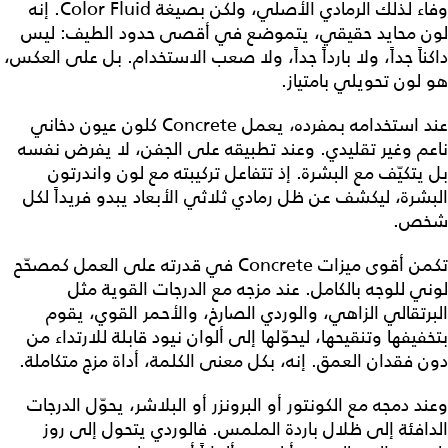
وفاء لذلك الرمادي الأصلي، ولكن بصيغة Color Fluid. إنه
لون محايد حقيقي، يتموضع في أقصى حدود الطيف: ليس
داكناً جداً، ولا بارداً جداً، ولا صعب الاستخدام. بل على العكس،
هو لون تحويلي بامتياز.
عند استخدامه بمفرده، يعمل Concrete كلون عيون دخاني
ناعم وغير تقليدي. وعند تطبيقه على الجفن، لا يفرض نفسه
بل يتكيّف مع البشرة. إذ تتفاعل تركيبته مع لون واندرتون
البشرة، ليكشف عن ظل رمادي ثلاثي الأبعاد يبدو فريداً لكل
شخص.
تكمن أقوى ميزات Concrete في قدرته على العمل كمصحّح
لوني للوجه بالكامل. عند مزجه مع الدرجات القوية مثل
البرتقالي الزاهي، والوردي الصارخ، والأحمر القوي، يقوم
بتخفيفها وتنقيحها، ليحوّلها إلى ألوان نيود قابلة للارتداء من
دون فقدان العمق. إنه، بكل معنى الكلمة، أداة مزج متكاملة.
وعند دمجه مع الكونتور أو البرونزر أو البلاشر، يحوّل الدرجات
الدافئة إلى ظلال باردة الملمس. فالوردي يتحول إلى روز