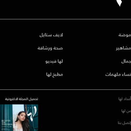
موضة
لايف ستايل
مشاهير
صحة ورشاقة
جمال
لها فيديو
نساء ملهمات
مطبخ لها
أعداد لها
تحميل المجلة الاكترونية
عن لها
إتصل بنا