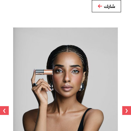
شارك
›
‹