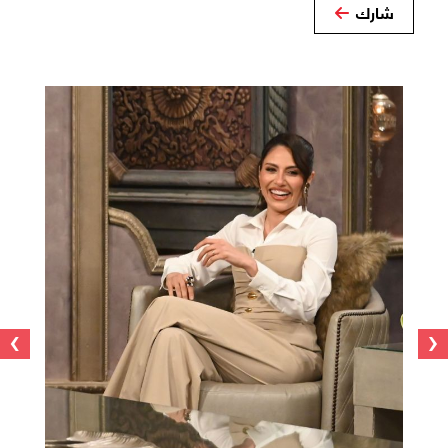
شارك
›
‹