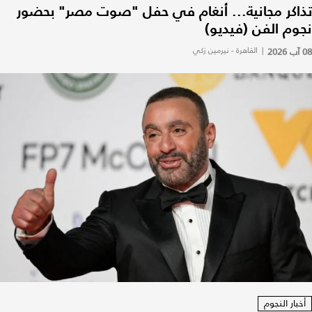
تذاكر مجانية... أنغام في حفل "صوت مصر" بحضور
نجوم الفن (فيديو)
08 آب 2026
|
القاهرة - نيرمين زكي
أخبار النجوم