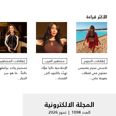
الأكثر قراءة
إطلالات النجوم
مشاهير العرب
إطلالات المشاهير
نانسي عجرم بقميص
الإعلامية داليا فؤاد
تصميم واحد يرافقها
مفتوح في لقطات
تهدّد باللجوء الى
دائماً.. ما هو سر
عفوية على...
القضاء...
الخيار...
المجلة الالكترونية
العدد 1098 | تموز 2026