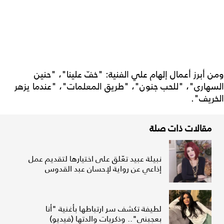
ومن أبرز أعمال إلهام علي الفنية: "خفّ علينا"، "حنين
السهارى"، "للحب جنون"، "طريق المعلمات"، "عندما يزهر
الخريف".
مقالات ذات صلة
نبيلة عبيد تعّلق على اختيارها لتقديم عمل
إذاعي عن رواية لإحسان عبد القدوس
لطيفة تكشف سر ارتباطها بأغنية "أنا
بعجبني".. وذكريات والدتها (فيديو)