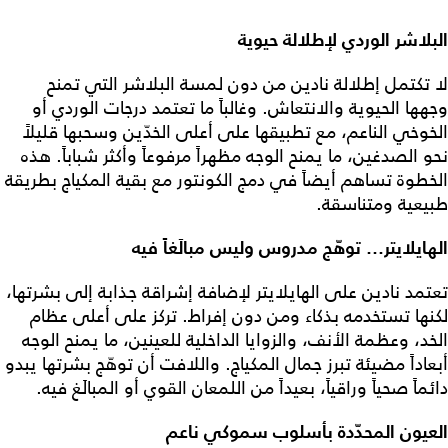
البلاشر الوردي لإطلالة حيوية
لا تكتمل إطلالة نادين من دون لمسة البلاشر التي تمنح
وجهها الحيوية والانتعاش. وغالباً ما تعتمد درجات الوردي أو
الخوخي الناعم، مع تطبيقها على أعلى الخدّين وسحبها قليلاً
نحو الصدغين، ما يمنح الوجه مظهراً مرفوعاً وأكثر شباباً. هذه
الخطوة تساهم أيضاً في دمج الكونتور مع بقية المكياج بطريقة
طبيعية ومتناسقة.
الهايلايتر… توهّج مدروس وليس مبالَغاً فيه
تعتمد نادين على الهايلايتر لإضافة إشراقة جذابة إلى بشرتها،
لكنها تستخدمه بذكاء ومن دون إفراط. تركز على أعلى عظام
الخد، وعظمة الأنف، والزوايا الداخلية للعينين، ما يمنح الوجه
أبعاداً مضيئة تبرز جمال المكياج. واللافت أن توهّج بشرتها يبدو
دائماً صحياً وراقياً، بعيداً من اللمعان القوي أو المبالَغ فيه.
العيون المحدّدة بأسلوب سموكي ناعم