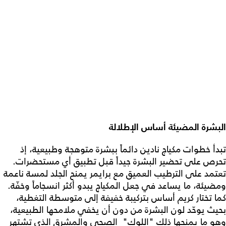
البشرة المضيئة أساس الإطلالة
تبدأ خطوات مكياج نادين دائماً ببشرة متوهجة وطبيعية، إذ
تحرص على تحضير البشرة جيداً قبل تطبيق أي مستحضرات.
تعتمد على الترطيب العميق مع برايمر يمنح الجلد لمسة ناعمة
ومضيئة، ما يساعد في جعل المكياج يبدو أكثر انسجاماً وخفّة.
كما تختار كريم أساس بتركيبة خفيفة إلى متوسطة التغطية،
بحيث يوحّد لون البشرة من دون أن يخفي ملامحها الطبيعية،
وهو ما يمنحها ذلك "اللوك" الصحي والمشرق الذي تشتهر