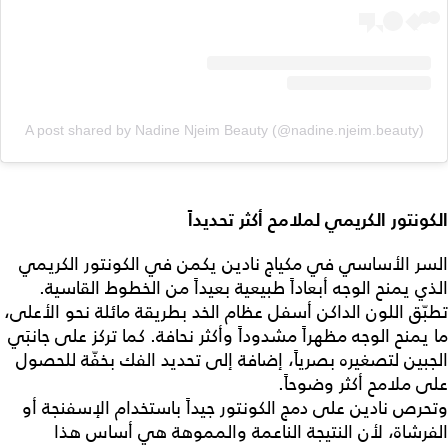
A post shared by Nadine Njeim Beauty (@nadine.njeim.beauty)
الكونتور الكريمي لملامح أكثر تحديداً
السر الأساسي في مكياج نادين يكمن في الكونتور الكريمي
الذي يمنح الوجه أبعاداً طبيعية بعيداً من الخطوط القاسية.
تطبّق اللون الداكن أسفل عظام الخد بطريقة مائلة نحو الأعلى،
ما يمنح الوجه مظهراً مشدوداً وأكثر نحافة. كما تركز على جانبَي
الجبين لتصغيره بصرياً، إضافة إلى تحديد الفك بخفّة للحصول
على ملامح أكثر وضوحاً.
وتحرص نادين على دمج الكونتور جيداً باستخدام الإسفنجة أو
الفرشاة، لأن النتيجة الناعمة والمموهة هي أساس هذا