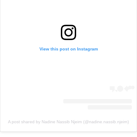
View this post on Instagram
A post shared by Nadine Nassib Njeim (@nadine.nassib.njeim)