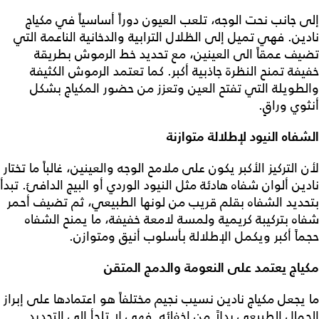
إلى جانب نحت الوجه، تلعب العيون دوراً أساسياً في مكياج
نادين. فهي تميل إلى الظلال الترابية والدخانية الناعمة التي
تضيف عمقاً الى العينين، مع تحديد خط الرموش بطريقة
خفيفة تمنح النظرة جاذبية أكبر. كما تعتمد الرموش الكثيفة
والطويلة التي تفتح العين وتعزز من حضور المكياج بشكل
أنثوي وراقٍ.
الشفاه النيود لإطلالة متوازنة
لأن التركيز الأكبر يكون على ملامح الوجه والعينين، غالباً ما تختار
نادين ألوان شفاه هادئة مثل النيود الوردي أو البيج الدافئ. تبدأ
بتحديد الشفاه بقلم قريب من لونها الطبيعي، ثم تضيف أحمر
شفاه بتركيبة كريمية ولمسة لامعة خفيفة، ما يمنح الشفاه
حجماً أكبر ويكمل الإطلالة بأسلوب أنيق ومتوازن.
مكياج يعتمد على النعومة والدمج المتقن
ما يجعل مكياج نادين نسيب نجيم مختلفاً هو اعتمادها على إبراز
الجمال الطبيعي بدلاً من إخفائه. فهي لا تلجأ إلى التحديد