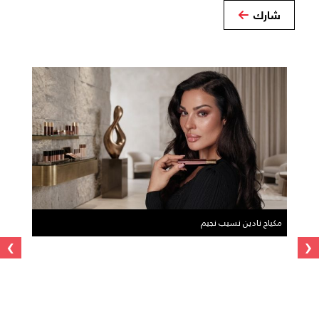
شارك
مكياج نادين نسيب نجيم
›
‹