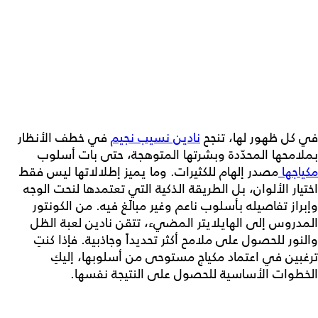
في كل ظهور لها، تنجح
نادين نسيب نجيم
في خطف الأنظار
بملامحها المحدّدة وبشرتها المتوهجة، حتى بات أسلوب
مكياجها
مصدر إلهام للكثيرات. وما يميز إطلالاتها ليس فقط
اختيار الألوان، بل الطريقة الذكية التي تعتمدها لنحت الوجه
وإبراز تفاصيله بأسلوب ناعم وغير مبالَغ فيه. من الكونتور
المدروس إلى الهايلايتر المضيء، تتقن نادين لعبة الظل
والنور للحصول على ملامح أكثر تحديداً وجاذبية. فإذا كنتِ
ترغبين في اعتماد مكياج مستوحى من أسلوبها، إليكِ
الخطوات الأساسية للحصول على النتيجة نفسها.