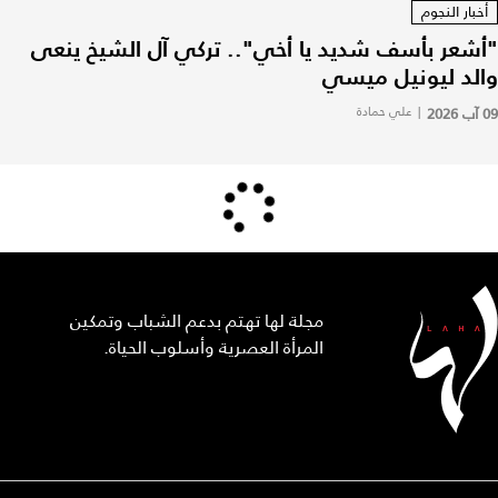
أخبار النجوم
"أشعر بأسف شديد يا أخي".. تركي آل الشيخ ينعى
والد ليونيل ميسي
09 آب 2026
|
علي حمادة
مجلة لها تهتم بدعم الشباب وتمكين
المرأة العصرية وأسلوب الحياة.