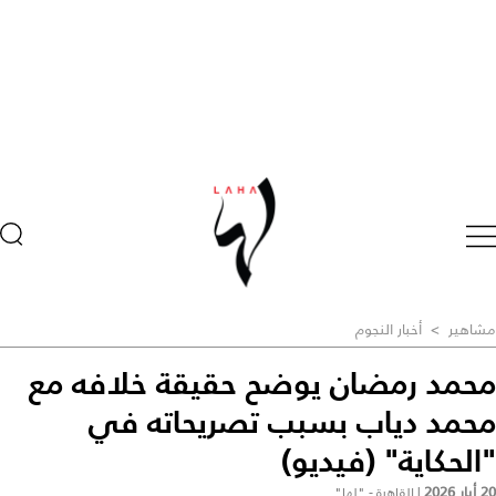
مشاهير
>
أخبار النجوم
محمد رمضان يوضح حقيقة خلافه مع
محمد دياب بسبب تصريحاته في
"الحكاية" (فيديو)
20 أيار 2026
|
القاهرة - "لها"