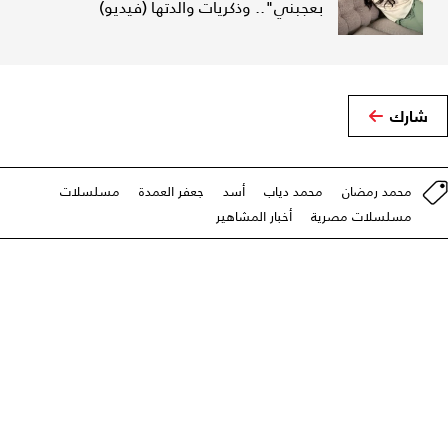
بعجبني".. وذكريات والدتها (فيديو)
شارك
محمد رمضان
محمد دياب
أسد
جعفر العمدة
مسلسلات
مسلسلات مصرية
أخبار المشاهير