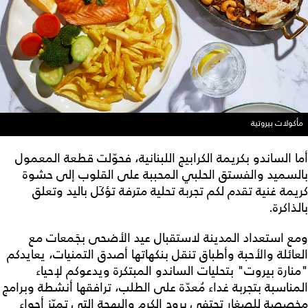
مأكولات بيروتية
أما الساندو بكريمة الكرابيج اللبنانية، فحوّلت قطعة المعمول
بالسميد والفستق الحلبي المحببة على القلوب إلى حشوة
كريمة غنية تقدم لكم تجربة تحلية مترفة تؤكَل باليد وتعلق
بالذاكرة.
ومع استعداد المدينة لاستقبال عيد الأضحى بجَمعات مع
العائلة والأحبة وأطباق تنقل بنكهاتها أصدق التمنيات، يعايدكم
"منارة بيروت" بتحليات الساندو المبتكرة ويدعوكم لإحياء
المناسبة بتجربة غداء مُعدّة على الطلب، ترافقها أنشطة وبرامج
مخصصة للصغار تحتفي بروح الكرم والبهجة التي تميّز أجواء