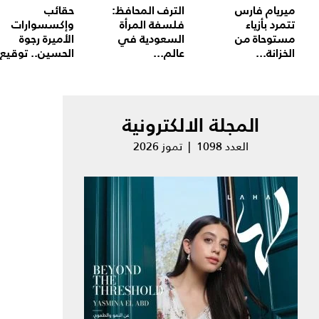
ميريام فارس
الترف المحافظ:
حقائب
تتمرد بأزياء
فلسفة المرأة
وإكسسوارات
مستوحاة من
السعودية في
الأميرة رجوة
الخزانة...
عالم...
الحسين.. توقيع.
المجلة الالكترونية
العدد 1098 | تموز 2026