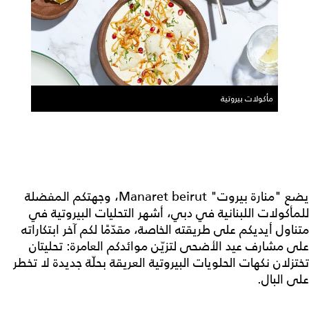
مأكولات بيروتية
يضع "منارة بيروت" Manaret beirut، وجهتكم المفضلة
للمأكولات اللبنانية في دبي، أشهر التحليات البيروتية في
متناول أيديكم على طريقته الخاصة، مقدّمًا لكم آخر ابتكاراته
على مشارف عيد الأضحى لتزيّن موائدكم العامرة: تحليتان
تختزلان نكهات الحلويات البيروتية العريقة بحلّة جديدة لا تخطر
على البال.