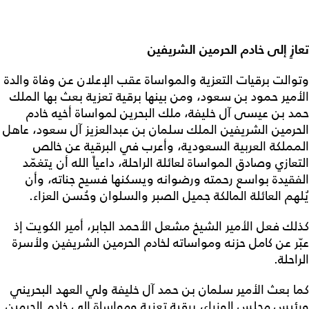
تعازٍ إلى خادم الحرمين الشريفين
وتوالت برقيات التعزية والمواساة عقب الإعلان عن وفاة والدة
الأمير حمود بن سعود، ومن بينها برقية تعزية بعث بها الملك
حمد بن عيسى آل خليفة، ملك البحرين لمواساة أخيه خادم
الحرمين الشريفين الملك سلمان بن عبدالعزيز آل سعود، عاهل
المملكة العربية السعودية، وأعرب في البرقية عن خالص
التعازي وصادق المواساة لعائلة الراحلة، داعياً الله أن يتغمّد
الفقيدة بواسع رحمته ورضوانه ويسكنها فسيح جناته، وأن
يُلهم العائلة المالكة جميل الصبر والسلوان وحُسن العزاء.
كذلك فعل الأمير الشيخ مشعل الأحمد الجابر، أمير الكويت إذ
عبّر عن كامل حزنه ومواساته لخادم الحرمين الشريفين ولأسرة
الراحلة.
كما بعث الأمير سلمان بن حمد آل خليفة ولي العهد البحريني
ورئيس مجلس الوزراء، برقية تعزية ومواساة إلى خادم الحرمين