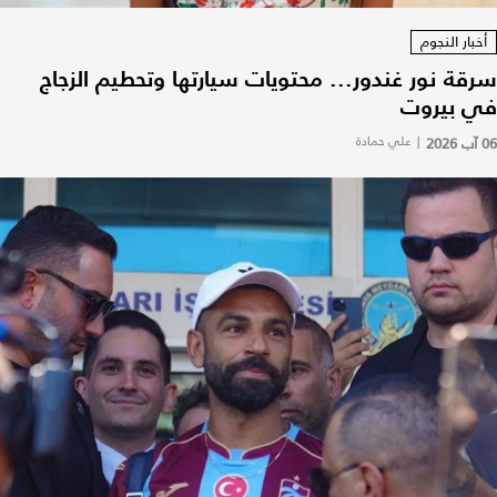
أخبار النجوم
سرقة نور غندور... محتويات سيارتها وتحطيم الزجاج
في بيروت
06 آب 2026
|
علي حمادة