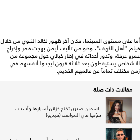
أما على مستوى السينما، فكان آخر ظهور لخالد النبوي من خلال
فيلم "أهل الكهف"، وهو من تأليف أيمن بهجت قمر وإخراج
عمرو عرفة، وتدور أحداثه في إطار خيالي حول مجموعة من
الأشخاص يستيقظون بعد ثلاثة قرون ليجدوا أنفسهم في
زمن مختلف تماماً عن عالمهم القديم.
مقالات ذات صلة
ياسمين صبري تفتح خزائن أسرارها وأسباب
قوّتها في المواقف (فيديو)
محمد رمضان يعِد متابعيه بأجر مصطفى حدوتة