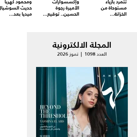
تتمرد بأزياء
وإكسسوارات
ومحمود كهربا
مستوحاة من
الأميرة رجوة
حديث السوشيال
الخزانة...
الحسين.. توقيع...
ميديا بعد...
المجلة الالكترونية
العدد 1098 | تموز 2026