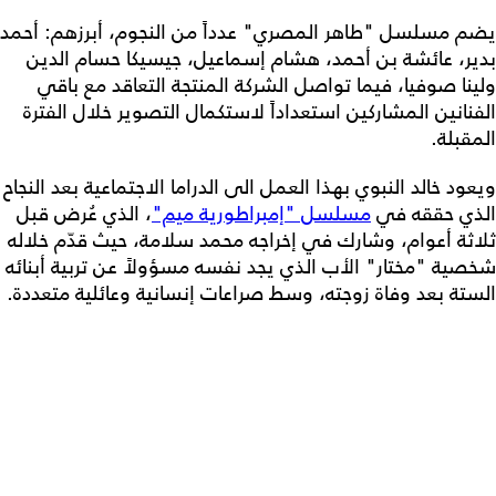
يضم مسلسل "طاهر المصري" عدداً من النجوم، أبرزهم: أحمد
بدير، عائشة بن أحمد، هشام إسماعيل، جيسيكا حسام الدين
ولينا صوفيا، فيما تواصل الشركة المنتجة التعاقد مع باقي
الفنانين المشاركين استعداداً لاستكمال التصوير خلال الفترة
المقبلة.
ويعود خالد النبوي بهذا العمل الى الدراما الاجتماعية بعد النجاح
الذي حققه في
مسلسل "إمبراطورية ميم"
، الذي عُرض قبل
ثلاثة أعوام، وشارك في إخراجه محمد سلامة، حيث قدّم خلاله
شخصية "مختار" الأب الذي يجد نفسه مسؤولاً عن تربية أبنائه
الستة بعد وفاة زوجته، وسط صراعات إنسانية وعائلية متعددة.