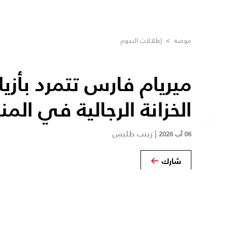
موضة
>
إطلالات النجوم
ميريام فارس تتمرد بأزي
الخزانة الرجالية في المن
|
زينب طليس
06 آب 2026
شارك