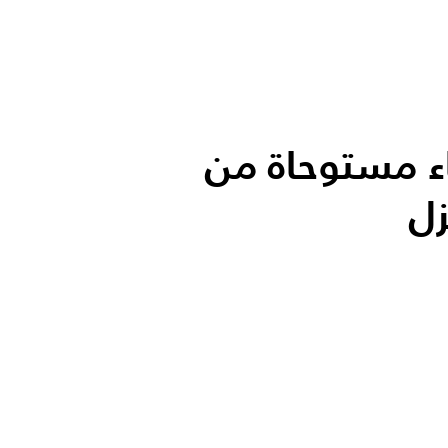
اء مستوحاة من
زل
الأكثر قر