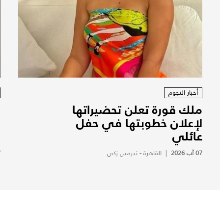
أخبار النجوم
ملك قورة تعلن تحضيراتها
م
لإعلان خطوبتها في حفل
و
عائلي
ح
07 آب 2026
|
القاهرة - نيرمين زكي
7