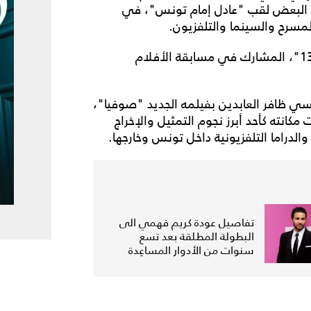
ه البعض لقب "عادل إمام تونس"، في
لمسرح والسينما والتلفزيون.
وينضم لمين النهدي أيضاً الى أبطال فيلم "الروندة 13"، المشارك في مسابقة الأفلام
ي ظافر العابدين بفيلمه الجديد "صوفيا"،
انته كأحد أبرز نجوم التمثيل والإخراج
الدراما التلفزيونية داخل تونس وخارجها.
تفاصيل عودة كريم فهمي الى
البطولة المطلقة بعد تسع
سنوات من الأدوار المساعِدة