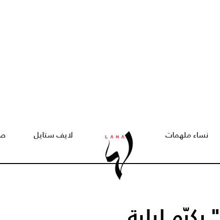
نساء ملهمات
لايف ستايل
صح
يكرّم لبلبة