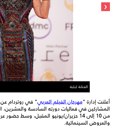
‹
الفنانة لبلبة
أعلنت إدارة "
مهرجان الفيلم العربي
" في روتردام عن قا
المشاركين في فعاليات دورته السادسة والعشرين، المق
من 10 إلى 14 حزيران/يونيو المقبل، وسط حضو
والعروض السينمائية.