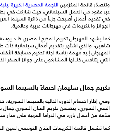
وتتصدّر قائمة المكرّمين
النجمة المصرية الكبيرة لبلبة
،
عبر عقود من العمل السينمائي، حيث شاركت في بطول
في تقديم أعمال أصبحت جزءاً من ذاكرة السينما العر
الجوائز والتكريمات في مهرجانات عربية وعالمية.
كما يشهد المهرجان تكريم المخرج المصري خالد يوسف،
شاهين، والذي اشتُهر بتقديم أعمال سينمائية ذات 
المهرجان إليه مهمة رئاسة لجنة تحكيم مسابقة الأفلام
التي يتنافس خلالها المشاركون على جوائز الصقر الذ
تكريم جمال سليمان احتفاءً بالسينما السور
وفي إطار اهتمام الدورة الحالية بالسينما السورية، خصّص
الفني السوري، يتضمن تكريم الفنان السوري جمال سلي
قدّمه من أعمال بارزة في الدراما العربية على مدار س
كما تشمل قائمة التكريمات الفنان التونسي لمين النهد