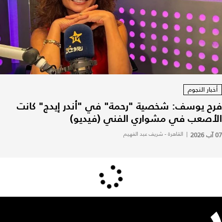
أخبار النجوم
فرح يوسف: شخصية "رحمة" في "أندر إيدج" كانت
الأصعب في مشواري الفني (فيديو)
07 آب 2026
|
القاهرة - شريف عبد الفهيم