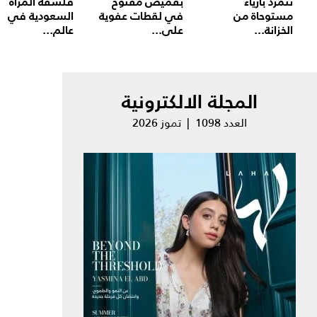
تتمرد بأزياء
بقميص مفتوح
فلسفة المرأة
مستوحاة من
في لقطات عفوية
السعودية في
الخزانة...
على...
عالم...
المجلة الالكترونية
العدد 1098 | تموز 2026