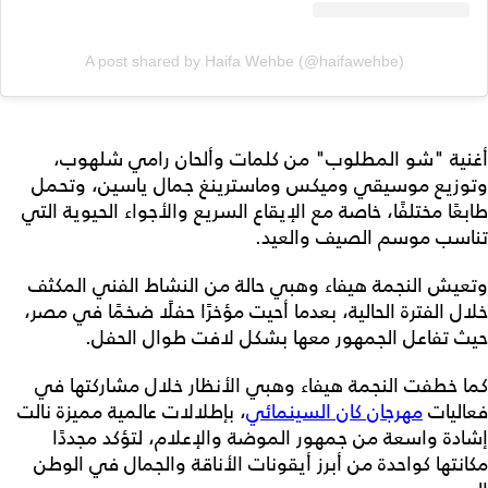
A post shared by Haifa Wehbe (@haifawehbe)
أغنية "شو المطلوب" من كلمات وألحان رامي شلهوب،
وتوزيع موسيقي وميكس وماسترينغ جمال ياسين، وتحمل
طابعًا مختلفًا، خاصة مع الإيقاع السريع والأجواء الحيوية التي
تناسب موسم الصيف والعيد.
وتعيش النجمة هيفاء وهبي حالة من النشاط الفني المكثف
خلال الفترة الحالية، بعدما أحيت مؤخرًا حفلًا ضخمًا في مصر،
حيث تفاعل الجمهور معها بشكل لافت طوال الحفل.
كما خطفت النجمة هيفاء وهبي الأنظار خلال مشاركتها في
فعاليات
مهرجان كان السينمائي
، بإطلالات عالمية مميزة نالت
إشادة واسعة من جمهور الموضة والإعلام، لتؤكد مجددًا
مكانتها كواحدة من أبرز أيقونات الأناقة والجمال في الوطن