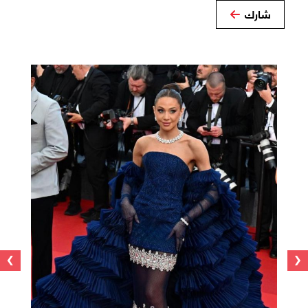
شارك
›
‹