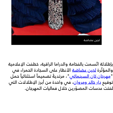
لجين عضاضة
بإطلالة اتّسمت بالفخامة والدراما الراقية، خطفت الإعلامية
والمؤثّرة
لجين عضاضة
الأنظار على السجادة الحمراء في
"
مهرجان كان السينمائي
"، مرتديةً تصميماً استثنائياً حمل
توقيع
دار خالد ومروان
، في واحدة من أبرز الإطلالات التي
لفتت عدسات المصوّرين خلال فعاليات المهرجان.