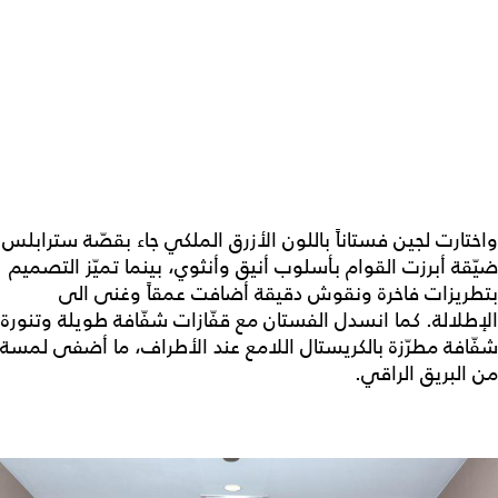
واختارت لجين فستاناً باللون الأزرق الملكي جاء بقصّة سترابلس
ضيّقة أبرزت القوام بأسلوب أنيق وأنثوي، بينما تميّز التصميم
بتطريزات فاخرة ونقوش دقيقة أضافت عمقاً وغنى الى
الإطلالة. كما انسدل الفستان مع قفّازات شفّافة طويلة وتنورة
شفّافة مطرّزة بالكريستال اللامع عند الأطراف، ما أضفى لمسة
من البريق الراقي.