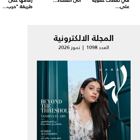
في لقطات عفوية
الى القضاء...
زفافها على
على...
طريقة "حرب...
المجلة الالكترونية
العدد 1098 | تموز 2026