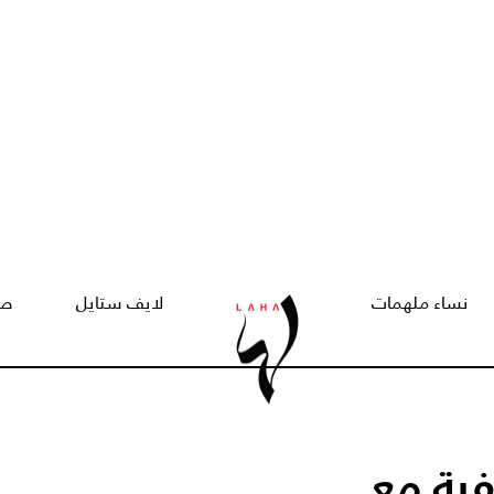
نساء ملهمات
لايف ستايل
صح
ية مع