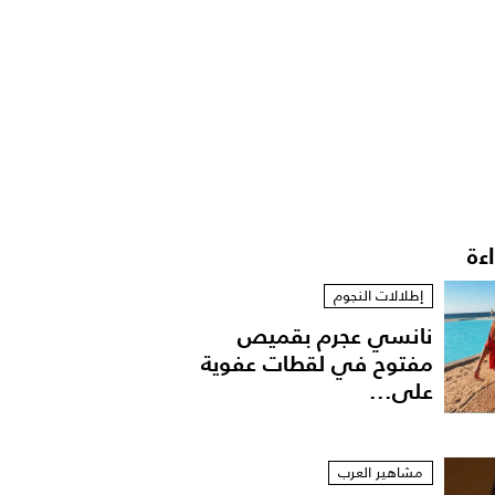
اءة
إطلالات النجوم
نانسي عجرم بقميص
مفتوح في لقطات عفوية
على...
مشاهير العرب