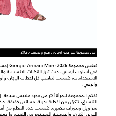
من مجموعة جورجيو ارماني ربيع وصيف 2026
تعكس مجمو
في أسلوب أرماني، حيث تبرز القصّات الانسيابية وال
الاستخدامات، صُممت لتناسب كل لحظات الإجازة وأو
والرقي.
تقدّم المجموعة للمرأة أكثر من مجرد ملابس سباحة، إ
للتنسيق، تتكوّن من أغطية بحرية، فساتين خفيفة، جا
سراويل وتنورات قصيرة. صُممت هذه القطع من أقمش
الحرير، الكتان، والجيرسيه المصنوع من القنب، ما يمنحه