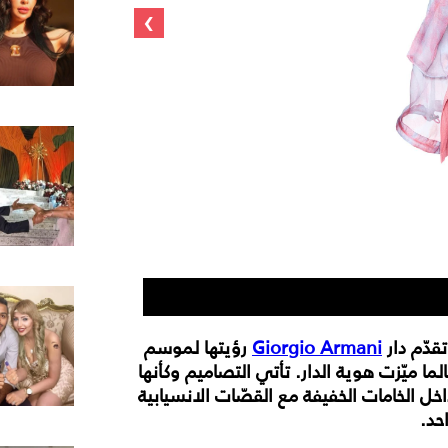
›
من مجموعة جورجيو ارمان
قدّم دار
Giorgio Armani
رؤيتها لموسم
 لطالما ميّزت هوية الدار. تأتي التصاميم وكأنها
 الخامات الخفيفة مع القصّات الانسيابية
احد.