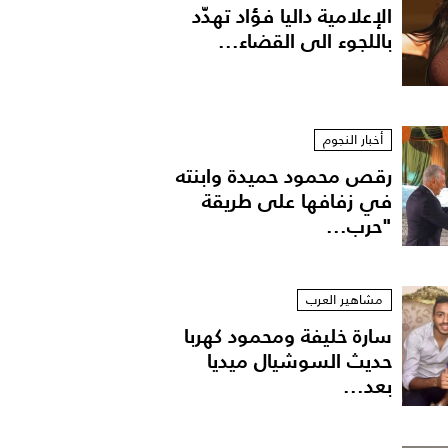
الإعلامية داليا فؤاد تهدّد
باللجوء الى القضاء...
أخبار النجوم
رقص محمود حميدة وابنته
في زفافها على طريقة
"حرب...
ي ربيع وصيف 2026
مشاهير العرب
سارة خليفة ومحمود كهربا
حديث السوشيال ميديا
بعد...