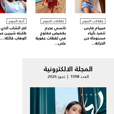
إطلالات النجوم
إطلالات النجوم
أخبار النجوم
ميريام فارس
نانسي عجرم
لغز الشاب الذي
تتمرد بأزياء
بقميص مفتوح
طلبته شيرين عب
مستوحاة من
في لقطات عفوية
الوهاب قائلة:...
الخزانة...
على...
المجلة الالكترونية
العدد 1098 | تموز 2026