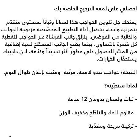
احصلي على لمعة التزجيج الخاصة بكِ
يمنحك جل تلوين الحواجب هذا لمعاناً وثباتاً بمستوى متقدّم
بتمريرة واحدة، بفضل أداة التطبيق المخصّصة مزدوجة الجوانب
والخالية من الفوضى. ينزلق جانب الفرشاة عبر الحواجب لتغطية
كل شعرة بالتساوي، بينما يضع الجانب المسطّح كمية إضافية
من المنتَج للحصول على مظهر أكثر تحديداً وكثافة، لأن حاجبيك
يستحقّان الخيارات.
النتيجة؟ حواجب تبدو لامعة، مرتّبة، ومثبتة بإتقان طوال اليوم.
لماذا ستحبّينه؟
- ثبات ولمعان يدومان 12 ساعة
- مقاوِم للماء والتلطّخ وخفيف الوزن
- تركيبة مريحة ومغذّية