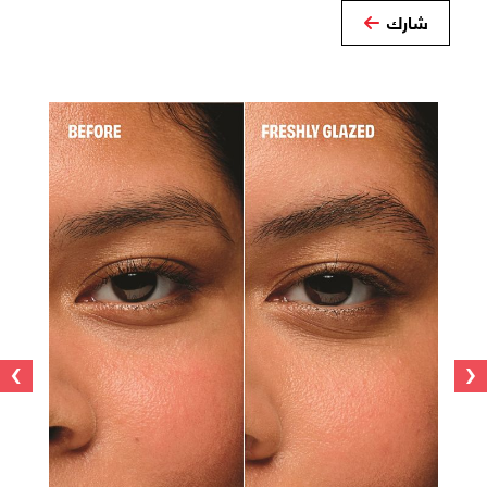
شارك
›
‹