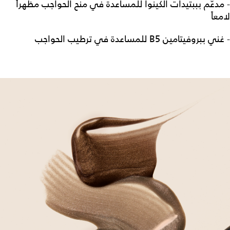
- مدعّم بببتيدات الكينوا للمساعدة في منح الحواجب مظهراً
لامعاً
- غني ببروفيتامين B5 للمساعدة في ترطيب الحواجب