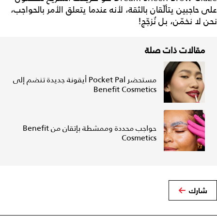
على حاجبين يتألّقان بالثقة، لأنه عندما يتعلق الأمر بالحواجب،
نحن لا نخمّن، بل نُزجّج!
مقالات ذات صلة
مستحضر Pocket Pal أيقونة جديدة تنضم إلى
Benefit Cosmetics
حواجب محددة وممشطة بإتقان من Benefit
Cosmetics
شارك