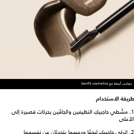
حواجب أنيقة مع benfit cosmetics
طريقة الاستخدام
1. مشّطي حاجبيكِ النظيفين والجافّين بحركات قصيرة إلى
الأعلى
2. اتركي حاجبيكِ ليجفّا ودعيهما يتحدثان عن نفسهما