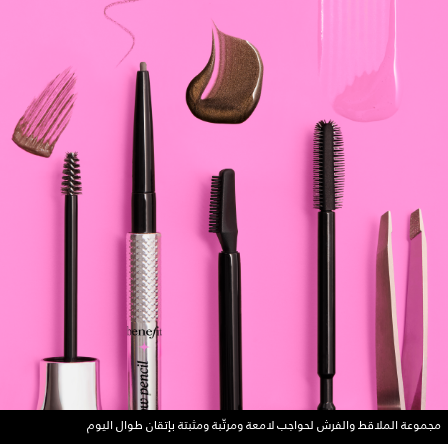
مجموعة الملاقط والفرش لحواجب لامعة ومرتّبة ومثبتة بإتقان طوال اليوم