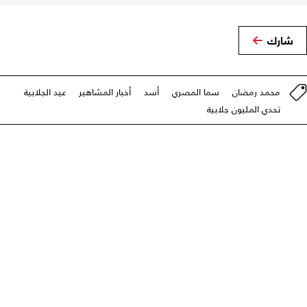
شارك
محمد رمضان
سما المصري
أسد
أخبار المشاهير
عيد الجلابية
تحدي المليون جلابية