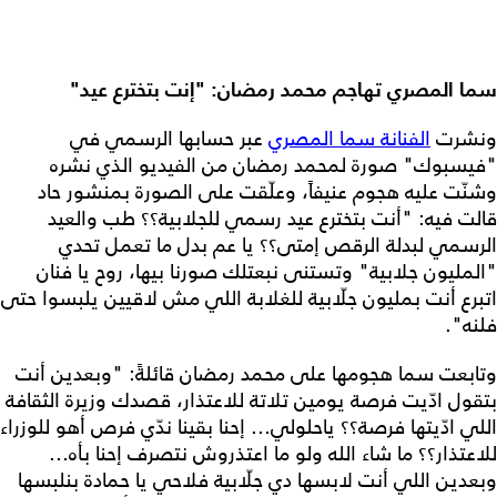
سما المصري تهاجم محمد رمضان: "إنت بتخترع عيد"
ونشرت
الفنانة سما المصري
عبر حسابها الرسمي في
"فيسبوك" صورة لمحمد رمضان من الفيديو الذي نشره
وشنّت عليه هجوم عنيفاً، وعلّقت على الصورة بمنشور حاد
قالت فيه: "أنت بتخترع عيد رسمي للجلابية؟؟ طب والعيد
الرسمي لبدلة الرقص إمتى؟؟ يا عم بدل ما تعمل تحدي
"المليون جلابية" وتستنى نبعتلك صورنا بيها، روح يا فنان
اتبرع أنت بمليون جلّابية للغلابة اللي مش لاقيين يلبسوا حتى
فلنه".
وتابعت سما هجومها على محمد رمضان قائلةً: "وبعدين أنت
بتقول ادّيت فرصة يومين تلاتة للاعتذار، قصدك وزيرة الثقافة
اللي ادّيتها فرصة؟؟ ياحلولي... إحنا بقينا ندّي فرص أهو للوزراء
للاعتذار؟؟ ما شاء الله ولو ما اعتذروش نتصرف إحنا بأه...
وبعدين اللي أنت لابسها دي جلّابية فلاحي يا حمادة بنلبسها