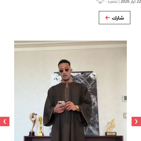
22 أيار 2026
|
لقاهرة - "لها"
شارك
›
‹