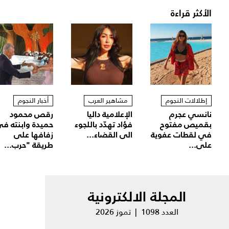
الأكثر قراءة
إطلالات النجوم
مشاهير العرب
أخبار النجوم
نانسي عجرم
الإعلامية داليا
رقص محمود
بقميص مفتوح
فؤاد تهدّد باللجوء
حميدة وابنته ف
في لقطات عفوية
الى القضاء...
زفافها على
على...
طريقة "حرب...
المجلة الالكترونية
العدد 1098 | تموز 2026