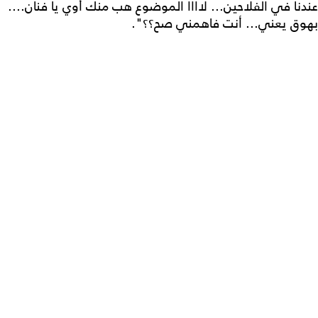
عندنا في الفلاحين... لاااا الموضوع هب منك أوي يا فنان....
بهوق يعني... أنت فاهمني صح؟؟".