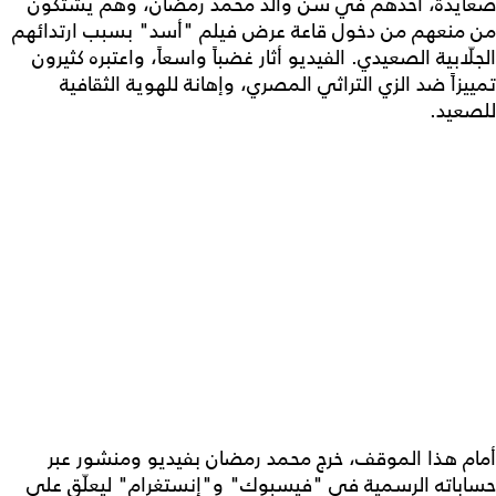
صعايدة، أحدهم في سنّ والد محمد رمضان، وهم يشتكون
من منعهم من دخول قاعة عرض فيلم "أسد" بسبب ارتدائهم
الجلّابية الصعيدي. الفيديو أثار غضباً واسعاً، واعتبره كثيرون
تمييزاً ضد الزي التراثي المصري، وإهانة للهوية الثقافية
للصعيد.
أمام هذا الموقف، خرج محمد رمضان بفيديو ومنشور عبر
حساباته الرسمية في "فيسبوك" و"إنستغرام" ليعلّق على