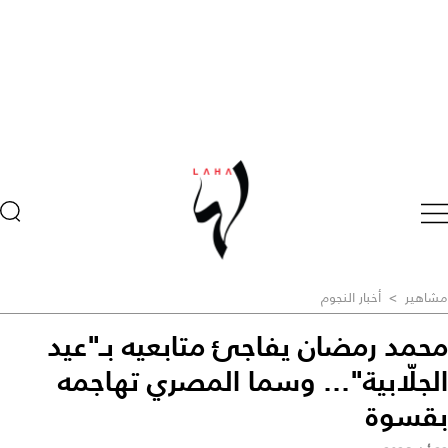
مشاهير
>
أخبار النجوم
محمد رمضان يفاجئ متابعيه بـ"عيد
الجلّابية"... وسما المصري تهاجمه
بقسوة