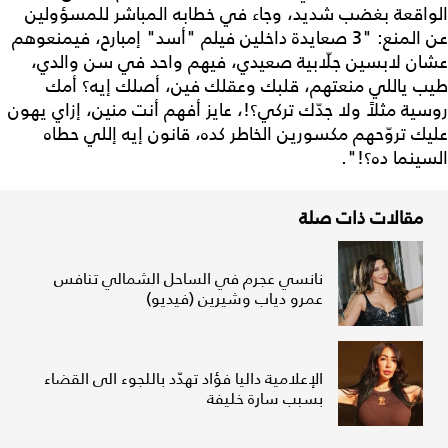
الواقعة بغضب شديد، وجاء في خطابه المباشر للمسؤولين
عن المنع: "3 صعايدة داخلين فيلم "أسد" إمبارح، فيمنعوهم
عشان لابسين جلّابية صعيدي، فيهم واحد في سن والدي،
طيب ياللي منعتهم، قلبك وعقلك فين، أصلك إيه؟ أمك
روسية مثلاً ولا جدّك تركي؟!، عايز أفهم أنت منين، إزاي يهون
عليك تروّحهم مكسورين الخاطر كده، قانون إيه إللي حطاه
السينما ده؟!".
مقالات ذات صلة
نانسي عجرم في الساحل الشمالي تنافس
عمرو دياب وشيرين (فيديو)
الإعلامية داليا فؤاد تهدّد باللجوء الى القضاء
بسبب سارة خليفة