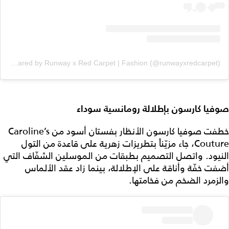
A post shared by Runway x Red Carpet | Fashion (@runwayxredcarpet)
صوفيا كارسون بإطلالة رومانسية سوداء
خطفت صوفيا كارسون الأنظار بفستان أسود من Caroline’s
Couture، جاء مزيّناً بتطريزات زهرية على قاعدة من التول
النيود. واتصل التصميم بطبقات من الموسلين الشفّاف التي
أضفت خفّة وأناقة على الإطلالة، بينما زاد عقد الألماس
والزمرد الضخم من فخامتها.