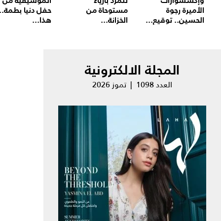
وإكسسوارات
تتمرد بأزياء
الموسيقية من
الأميرة رجوة
مستوحاة من
حفل دنيا بطمة..
الحسين.. توقيع...
الخزانة...
هذا...
المجلة الالكترونية
العدد 1098 | تموز 2026