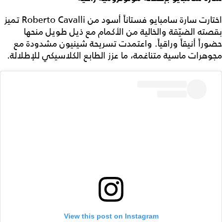
اختارت سارة سامبايو فستاناً أسود من Roberto Cavalli تميز
بقصته الضيّقة والخالية من الأكمام مع ذيل طويل منحها
حضوراً أنيقاً وراقياً. واعتمدت تسريحة شينيون مشدودة مع
مجوهرات ماسية متناغمة، ما عزز الطابع الكلاسيكي للإطلالة.
View this post on Instagram