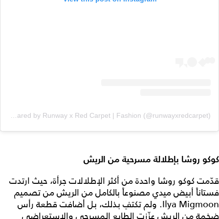
A post shared by Runway x Red Carpet | Fashion (@runwayxredcarpet)
كوكو روشا بإطلالة مسرحية من الريش
قدّمت كوكو روشا واحدة من أكثر الإطلالات جرأة، حيث ارتدت
فستاناً أبيض ميدي مصنوعاً بالكامل من الريش من تصميم
Ilya Migmoon. ولم تكتفِ بذلك، بل أضافت قطعة رأس
ضخمة من الريش عزّزت الطابع المسرحي والاستعراضي