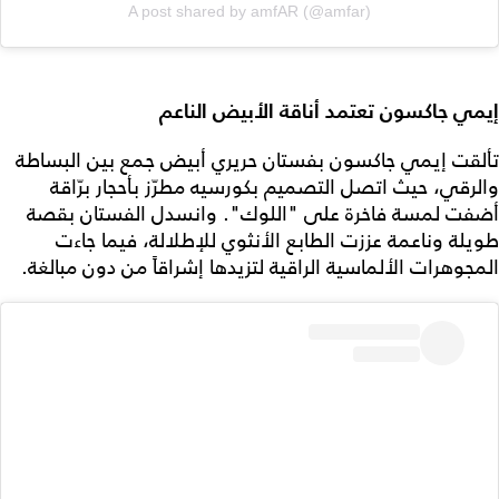
A post shared by amfAR (@amfar)
إيمي جاكسون تعتمد أناقة الأبيض الناعم
تألقت إيمي جاكسون بفستان حريري أبيض جمع بين البساطة
والرقي، حيث اتصل التصميم بكورسيه مطرّز بأحجار برّاقة
أضفت لمسة فاخرة على "اللوك". وانسدل الفستان بقصة
طويلة وناعمة عززت الطابع الأنثوي للإطلالة، فيما جاءت
المجوهرات الألماسية الراقية لتزيدها إشراقاً من دون مبالغة.