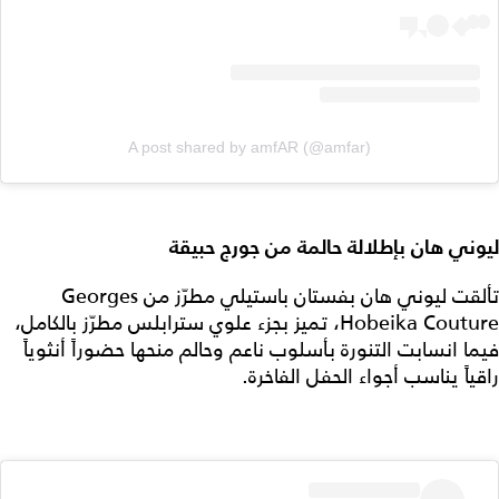
A post shared by amfAR (@amfar)
ليوني هان بإطلالة حالمة من جورج حبيقة
تألقت ليوني هان بفستان باستيلي مطرّز من Georges
Hobeika Couture، تميز بجزء علوي سترابلس مطرّز بالكامل،
فيما انسابت التنورة بأسلوب ناعم وحالم منحها حضوراً أنثوياً
راقياً يناسب أجواء الحفل الفاخرة.