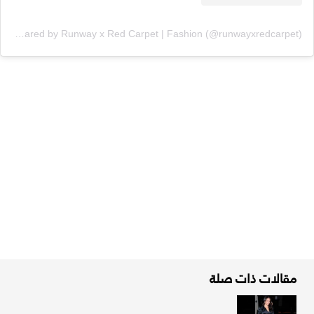
A post shared by Runway x Red Carpet | Fashion (@runwayxredcarpet)
مقالات ذات صلة