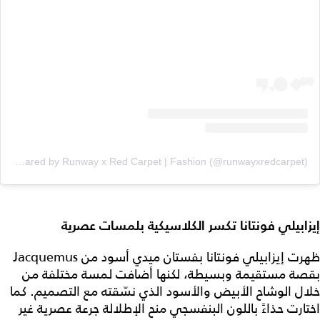
A post shared by Runway x Red Carpet | Fashion (@runwayxredcarpet)
إيزابيلي فونتانا تكسر الكلاسيكية بلمسات عصرية
ظهرت إيزابيلي فونتانا بفستان ميدي أسود من Jacquemus
بقصة مستقيمة وبسيطة، لكنها أضافت لمسة مختلفة من
خلال الوشاح الأبيض والأسود الذي نسّقته مع التصميم. كما
اختارت حذاءً باللون البنفسجي منح الإطلالة جرعة عصرية غير