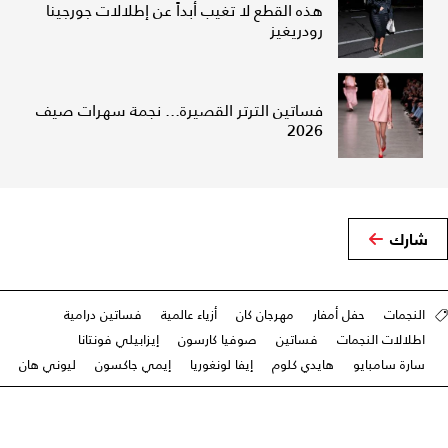
هذه القطع لا تغيب أبداً عن إطلالات جورجينا
رودريغيز
فساتين الترتر القصيرة... نجمة سهرات صيف
2026
شارك
النجمات
حفل أمفار
مهرجان كان
أزياء عالمية
فساتين درامية
اطلالات النجمات
فساتين
صوفيا كارسون
إيزابيلي فونتانا
سارة سامبايو
هايدي كلوم
إيفا لونغوريا
إيمي جاكسون
ليوني هان