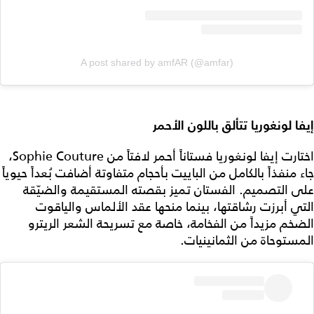
A post shared by amfAR (@amfar)
إيفا لونغوريا تتألق باللون الأحمر
اختارت إيفا لونغوريا فستاناً أحمر لافتاً من Sophie Couture،
جاء منفذاً بالكامل من الباييت بأحجام متفاوتة أضافت بُعداً حيوياً
على التصميم. الفستان تميز بقصته المستقيمة والضيّقة
التي أبرزت رشاقتها، بينما منحها عقد الألماس والياقوت
الضخم مزيداً من الفخامة، خاصة مع تسريحة الشعر الريترو
المستوحاة من الثمانينيات.