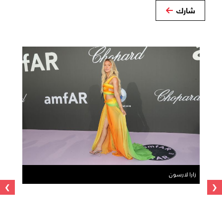
شارك
زارا لارسون
›
‹