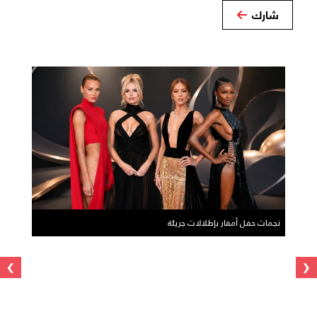
شارك
نجمات حفل أمفار بإطلالات جريئة
›
‹