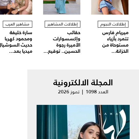
إطلالات النجوم
إطلالات المشاهير
مشاهير العرب
ميريام فارس
حقائب
سارة خليفة
تتمرد بأزياء
وإكسسوارات
ومحمود كهربا
مستوحاة من
الأميرة رجوة
حديث السوشيال
الخزانة...
الحسين.. توقيع...
ميديا بعد...
المجلة الالكترونية
العدد 1098 | تموز 2026