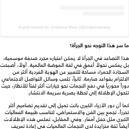
A post shared by Jordanna Maia (@jordannamaia)
ما سر هذا التوجه نحو الجرأة؟
هذا التصاعد في الجرأة لا يمكن اعتباره مجرد صدفة موسمية،
بل يعكس تحولاً أعمق في لغة الموضة العالمية. أولاً، أصبحت
السجادة الحمراء مساحة للتعبير عن الهوية الفردية أكثر من
الالتزام بقواعد صارمة. ثانياً، تلعب وسائل التواصل الاجتماعي
دوراً محورياً في دفع النجمات نحو خيارات أكثر لفتاً للأنظار، حيث
تتحول الإطلالة إلى لحظة بصرية سريعة الانتشار.
كما أن دور الأزياء الكبرى باتت تميل إلى تقديم تصاميم أكثر
تحرراً، تجمع بين الفن والاستعراض، لتناسب طبيعة الفعاليات
الكبرى مثل حفل أمفار. وفي المقابل، تعكس هذه الإطلالات
أيضاً ثقة متزايدة لدى النجمات العالميات في إعادة تعريف