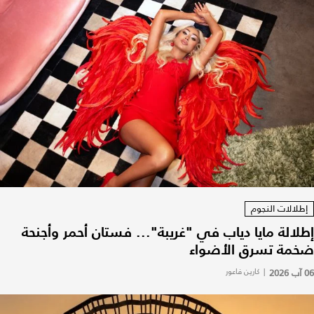
إطلالات النجوم
إطلالة مايا دياب في "غريبة"... فستان أحمر وأجنحة
ضخمة تسرق الأضواء
06 آب 2026
|
كارين فاعور