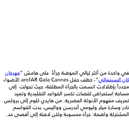
في واحدة من أكثر ليالي الموضة جرأةً على هامش "
مهرجان
كان السينمائي
"، خطف حفل amfAR Gala Cannes الأضواء
مجدداً بإطلالات اتسمت بالجرأة المطلقة، حيث تحولت إلى
مساحة استعراض لقصات تكسر القواعد التقليدية وتعيد
تعريف مفهوم الأنوثة العصرية. من هايدي كلوم إلى بروكس
نادر وسارة ميلر وليومي أندرسن وواليس، بدت القواسم
المشتركة واضحة: جرأة محسوبة ولكن لافتة إلى أقصى حد.