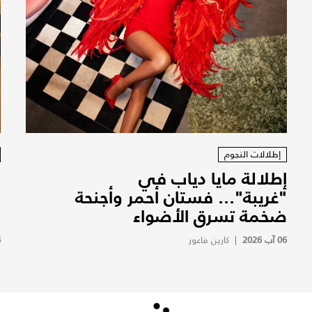
إطلالات النجوم
إطلالة مايا دياب في
م
"غريبة"... فستان أحمر وأجنحة
ص
ضخمة تسرق الأضواء
ب
06 آب 2026
|
كارين فاعور
6