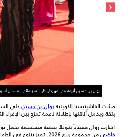
‹
روان بن حسين أنيقة في مهرجان كان السينمائي: فستان أسود
مشت الفاشينيستا الكويتية
روان بن حسين
على السجا
بثقة وبكامل أناقتها بإطلالة ناعمة تمزج بين الإغراء 
اختارت روان فستاناً طويلاً بقصة مستقيمة يحمل تو
قاضي
من مجموعة ربيع 2026. تميز بتنوع في الخامات، من الأعلى بالتول الشفاف المغطى