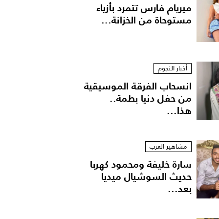
ميريام فارس تتمرد بأزياء
مستوحاة من الخزانة...
أخبار النجوم
انسحاب الفرقة الموسيقية
من حفل دنيا بطمة..
هذا...
ستان أسود أنيق من الدانتيل المطرز
مشاهير العرب
سارة خليفة ومحمود كهربا
حديث السوشيال ميديا
بعد...