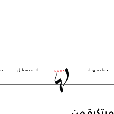
نساء ملهمات
لايف ستايل
صح
مبتكرة من