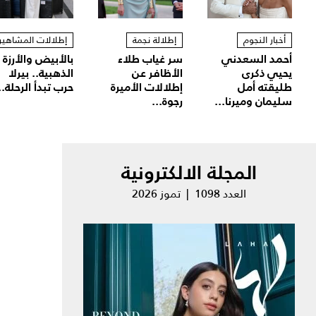
أخبار النجوم
إطلالة نجمة
إطلالات المشاهير
أحمد السعدني
سر غياب طلاء
بالأبيض والأرزة
يحيي ذكرى
الأظافر عن
الذهبية.. بيرلا
طليقته أمل
إطلالات الأميرة
حرب تبدأ الرحلة..
سليمان وميرنا...
رجوة...
المجلة الالكترونية
العدد 1098 | تموز 2026