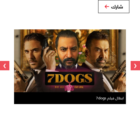
شارك
›
‹
ابطال فيلم 7dogs