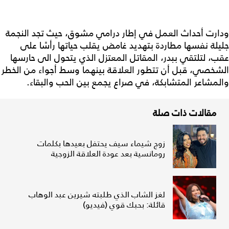
ودارت أحداث العمل في إطار درامي مشوق، حيث تجد النجمة
جليلة نفسها مطاردة بتهديد غامض يقلب حياتها رأسًا على
عقب، لتلتقي ببدر، المقاتل المعتزل الذي يتحول الى حارسها
الشخصي، قبل أن تتطور العلاقة بينهما وسط أجواء من الخطر
والمشاعر المتشابكة، في صراع يجمع بين الحب والبقاء.
مقالات ذات صلة
زوج شيماء سيف يحتفل بعيدها بكلمات
رومانسية بعد عودة العلاقة الزوجية
لغز الشاب الذي طلبته شيرين عبد الوهاب
قائلة: بحبك قوي (فيديو)