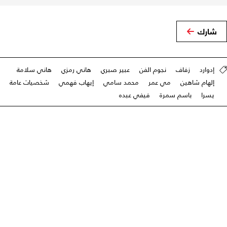
شارك
إدوارد
زفاف
نجوم الفن
عبير صبري
هاني رمزي
هاني سلامة
إلهام شاهين
مي عمر
محمد سامي
إيهاب فهمي
شخصيات عامة
يسرا
باسم سمرة
فيفي عبده