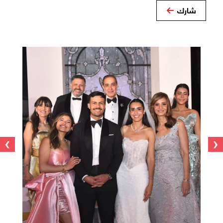
شارك
›
‹