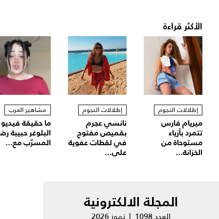
الأكثر قراءة
إطلالات النجوم
إطلالات النجوم
مشاهير العرب
ميريام فارس
نانسي عجرم
ما حقيقة فيديو
تتمرد بأزياء
بقميص مفتوح
البلوغر حبيبة رض
مستوحاة من
في لقطات عفوية
المسرّب مع...
الخزانة...
على...
المجلة الالكترونية
العدد 1098 | تموز 2026