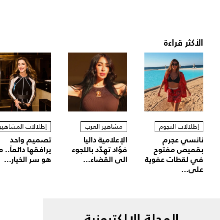
الأكثر قراءة
إطلالات النجوم
مشاهير العرب
إطلالات المشاهير
نانسي عجرم
الإعلامية داليا
تصميم واحد
بقميص مفتوح
فؤاد تهدّد باللجوء
يرافقها دائماً.. م
في لقطات عفوية
الى القضاء...
هو سر الخيار...
على...
المجلة الالكترونية