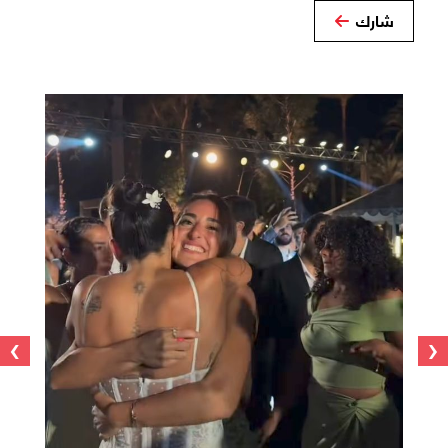
شارك
›
‹