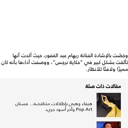
وخصّت بالإشادة الفنانة ريهام عبد الغفور، حيث أكدت أنها
تألقت بشكل كبير في "حكاية نرجس"، ووصفت أداءها بأنه كان
مميزًا ولافتًا للأنظار.
مقالات ذات صلة
هيفاء وهبي بإطلالات متناقضة... فستان
Pop Art وآخر أسود جريء