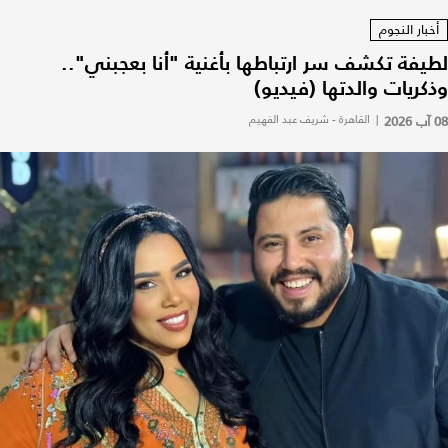
أخبار النجوم
لطيفة تكشف سر ارتباطها بأغنية "أنا بعجبني"..
وذكريات والدتها (فيديو)
08 آب 2026
|
القاهرة - شريف عبد الفهيم